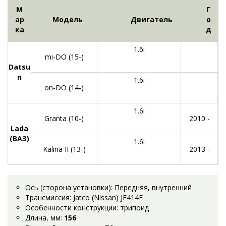
М
Г
ар
Модель
Двигатель
о
ка
д
1.6i
mi-DO (15-)
Datsu
n
1.6i
on-DO (14-)
1.6i
Granta (10-)
2010 -
Lada
(ВАЗ)
1.6i
Kalina II (13-)
2013 -
Ось (сторона установки): Передняя, внутренний
Трансмиссия: Jatco (Nissan) JF414E
Особенности конструкции: трипоид
Длина, мм:
156