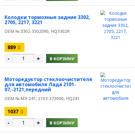
Колодки тормозные задние 3302,
2705, 2217, 3221
OEM №:3302-3502090, HQ3302R
889
-
+
В КОРЗИНУ
Моторедуктор стеклоочистителя
для автомобиля Лада 2101-
07,-2121,передний
OEM №:МЭ-241; 2103-373000, HQ241
1037
-
+
В КОРЗИНУ