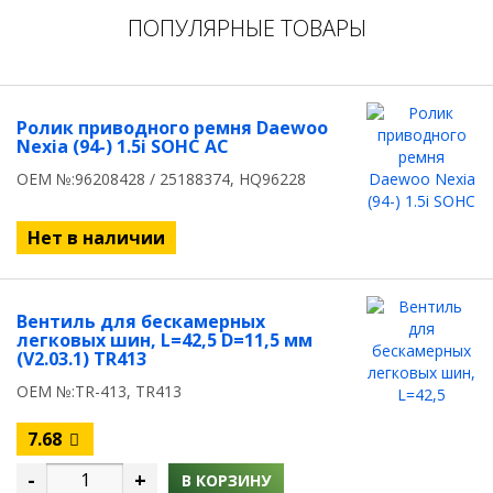
ПОПУЛЯРНЫЕ ТОВАРЫ
Ролик приводного ремня Daewoo
Nexia (94-) 1.5i SOHC AC
OEM №:96208428 / 25188374, HQ96228
Нет в наличии
Вентиль для бескамерных
легковых шин, L=42,5 D=11,5 мм
(V2.03.1) TR413
OEM №:TR-413, TR413
7.68
-
+
В КОРЗИНУ