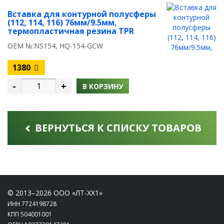
Вставка для контурной полусферы
(112, 114, 116) 76мм/9.5мм,
термопластичная резина TPR
OEM №:NS154, HQ-154-GCW
1380
-
+
В КОРЗИНУ
ВЕРНУТЬСЯ К СПИСКУ ТОВАРОВ
© 2013–2026 ООО «ЛТ-ХХ1»
ИНН 7724198728
КПП 504001001