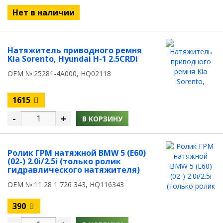
Нет в наличии
Натяжитель приводного ремня
Kia Sorento, Hyundai H-1 2.5CRDi
OEM №:25281-4A000, HQ02118
1615
-
+
В КОРЗИНУ
Ролик ГРМ натяжной BMW 5 (E60)
(02-) 2.0i/2.5i (только ролик
гидравлического натяжителя)
OEM №:11 28 1 726 343, HQ116343
390