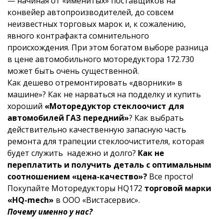
— начиная от «именитых» поставщиков на
конвейер автопроизводителей, до совсем
неизвестных торговых марок и, к сожалению,
явного контрафакта сомнительного
происхождения. При этом богатом выборе разница
в цене автомобильного моторедуктора 172.730
может быть очень существенной.
Как дешево отремонтировать «дворники» в
машине»? Как не нарваться на подделку и купить
хороший
«Моторедуктор стеклоочист для
автомобилей ГАЗ передний»
? Как выбрать
действительно качественную запасную часть
ремонта для трапеции стеклоочистителя, которая
будет служить надежно и долго?
Как не
переплатить и получить деталь с оптимальным
соотношением «цена-качество»?
Все просто!
Покупайте Моторедукторы HQ172
торговой марки
«HQ-mech»
в ООО «Вистасервис».
Почему именно у нас?