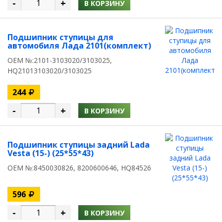
-
+
В КОРЗИНУ
Подшипник ступицы для
автомобиля Лада 2101(комплект)
OEM №:2101-3103020/3103025,
HQ21013103020/3103025
244
-
+
В КОРЗИНУ
Подшипник ступицы задний Lada
Vesta (15-) (25*55*43)
OEM №:8450030826, 8200600646, HQ84526
596
-
+
В КОРЗИНУ