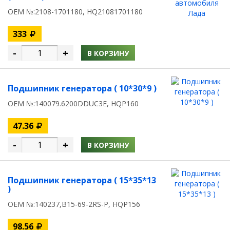
OEM №:2108-1701180, HQ21081701180
333
-
+
В КОРЗИНУ
Подшипник генератора ( 10*30*9 )
OEM №:140079.6200DDUC3E, HQP160
47.36
-
+
В КОРЗИНУ
Подшипник генератора ( 15*35*13
)
OEM №:140237,B15-69-2RS-P, HQP156
98.56