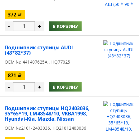
372
-
+
В КОРЗИНУ
Подшипник ступицы AUDI
(43*82*37)
OEM №: 441407625A , HQ77025
871
-
+
В КОРЗИНУ
Подшипник ступицы HQ2403036,
35*65*19, LM48548/10, VKBA1998,
Hyundai-Kia, Mazda, Nissan
OEM №:2101-2403036, HQ21012403036