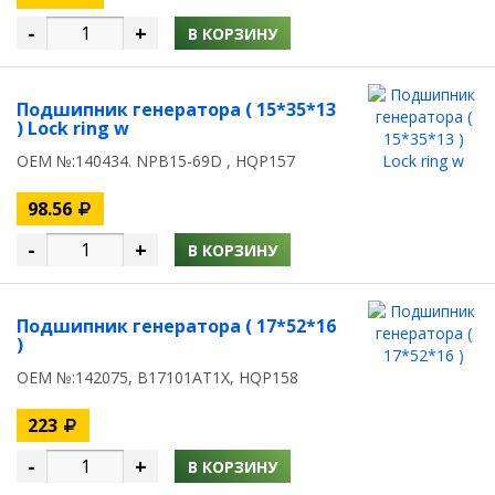
-
+
В КОРЗИНУ
Подшипник генератора ( 15*35*13
) Lock ring w
OEM №:140434. NPB15-69D , HQP157
98.56
-
+
В КОРЗИНУ
Подшипник генератора ( 17*52*16
)
OEM №:142075, B17101AT1X, HQP158
223
-
+
В КОРЗИНУ