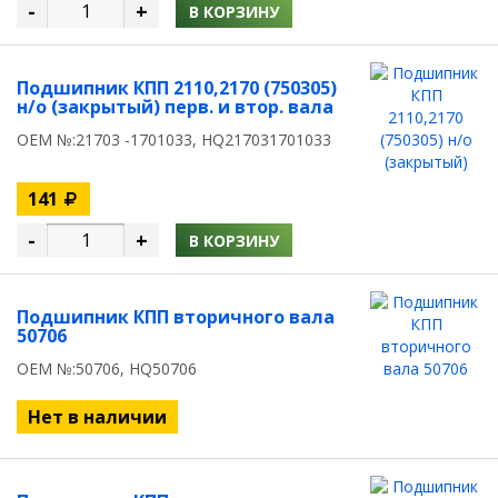
-
+
В КОРЗИНУ
Подшипник КПП 2110,2170 (750305)
н/о (закрытый) перв. и втор. вала
OEM №:21703 -1701033, HQ217031701033
141
-
+
В КОРЗИНУ
Подшипник КПП вторичного вала
50706
OEM №:50706, HQ50706
Нет в наличии