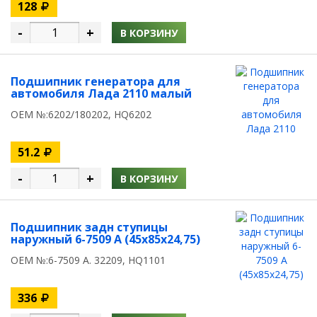
128
-
+
В КОРЗИНУ
Подшипник генератора для
автомобиля Лада 2110 малый
OEM №:6202/180202, HQ6202
51.2
-
+
В КОРЗИНУ
Подшипник задн ступицы
наружный 6-7509 А (45x85x24,75)
OEM №:6-7509 А. 32209, HQ1101
336