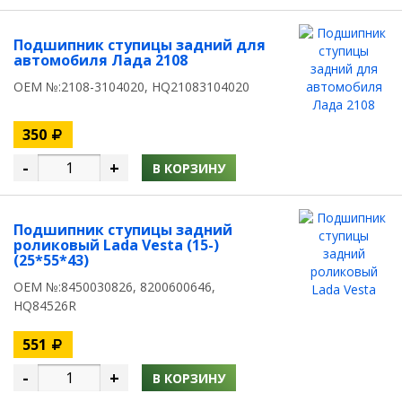
Подшипник ступицы задний для
автомобиля Лада 2108
OEM №:2108-3104020, HQ21083104020
350
-
+
В КОРЗИНУ
Подшипник ступицы задний
роликовый Lada Vesta (15-)
(25*55*43)
OEM №:8450030826, 8200600646,
HQ84526R
551
-
+
В КОРЗИНУ