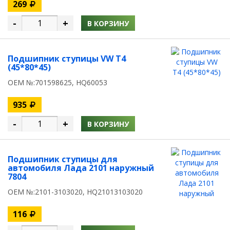
269
-
+
В КОРЗИНУ
Подшипник ступицы VW T4
(45*80*45)
OEM №:701598625, HQ60053
935
-
+
В КОРЗИНУ
Подшипник ступицы для
автомобиля Лада 2101 наружный
7804
OEM №:2101-3103020, HQ21013103020
116