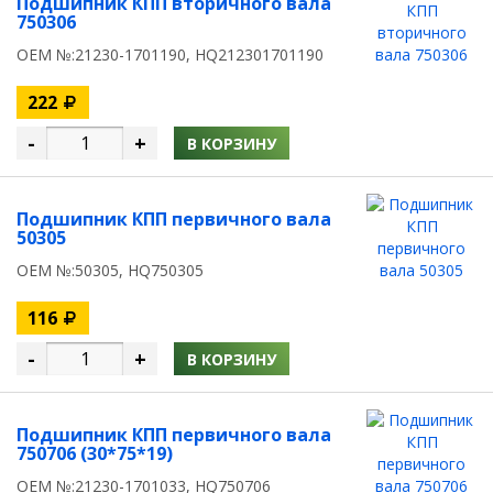
Подшипник КПП вторичного вала
750306
OEM №:21230-1701190, HQ212301701190
222
-
+
В КОРЗИНУ
Подшипник КПП первичного вала
50305
OEM №:50305, HQ750305
116
-
+
В КОРЗИНУ
Подшипник КПП первичного вала
750706 (30*75*19)
OEM №:21230-1701033, HQ750706