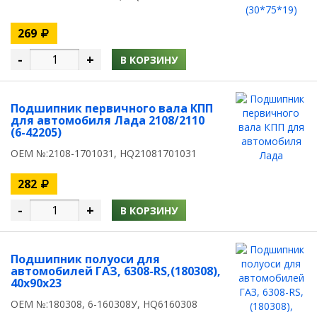
269
-
+
В КОРЗИНУ
Подшипник первичного вала КПП
для автомобиля Лада 2108/2110
(6-42205)
OEM №:2108-1701031, HQ21081701031
282
-
+
В КОРЗИНУ
Подшипник полуоси для
автомобилей ГАЗ, 6308-RS,(180308),
40x90x23
OEM №:180308, 6-160308У, HQ6160308