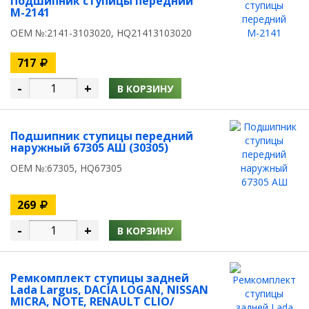
Подшипник ступицы передний
М-2141
OEM №:2141-3103020, HQ21413103020
717
-
+
В КОРЗИНУ
Подшипник ступицы передний
наружный 67305 АШ (30305)
OEM №:67305, HQ67305
269
-
+
В КОРЗИНУ
Ремкомплект ступицы задней
Lada Largus, DACIA LOGAN, NISSAN
MICRA, NOTE, RENAULT CLIO/