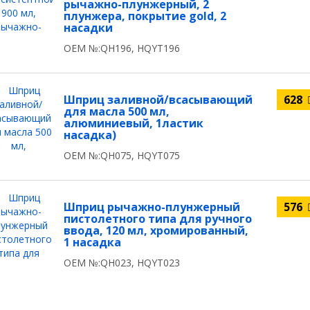
рычажно-плунжерный, 2
плунжера, покрытие gold, 2
насадки
OEM №:QH196, HQYT196
Шприц заливной/всасывающий
628
для масла 500 мл,
алюминиевый, 1ластик
насадка)
OEM №:QH075, HQYT075
Шприц рычажно-плунжерный
576
пистолетного типа для ручного
ввода, 120 мл, хромированный,
1 насадка
OEM №:QH023, HQYT023