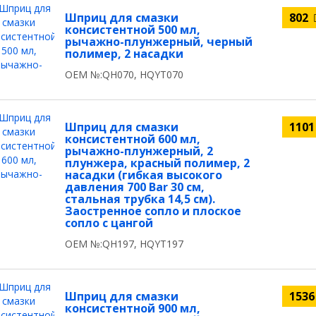
Шприц для смазки
802
консистентной 500 мл,
рычажно-плунжерный, черный
полимер, 2 насадки
OEM №:QH070, HQYT070
Шприц для смазки
110
консистентной 600 мл,
рычажно-плунжерный, 2
плунжера, красный полимер, 2
насадки (гибкая высокого
давления 700 Bar 30 см,
стальная трубка 14,5 см).
Заостренное сопло и плоское
сопло с цангой
OEM №:QH197, HQYT197
Шприц для смазки
153
консистентной 900 мл,