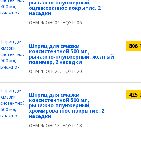
рычажно-плунжерный,
оцинкованное покрытие, 2
насадки
OEM №:QH006, HQYT006
Шприц для смазки
806
консистентной 500 мл,
рычажно-плунжерный, желтый
полимер, 2 насадки
OEM №:QH020, HQYT020
Шприц для смазки
425
консистентной 500 мл,
рычажно-плунжерный,
хромированное покрытие, 2
насадки
OEM №:QH018, HQYT018