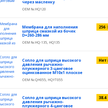
через масленку
OEM №:HQ120
Мембрана для наполнения
256
шприца смазкой из бочек
D=260-286 мм
OEM №:HQ-135, HQ135
Сопло для шприца высокого
Нет
давления рычажно-
плунжерного 3-цанговое
оцинкованное М10x1 плоское
OEM №:QH055, HQYT055
Сопло для шприца высокого
38.4
давления рычажно-
плунжерного 4-цанговое