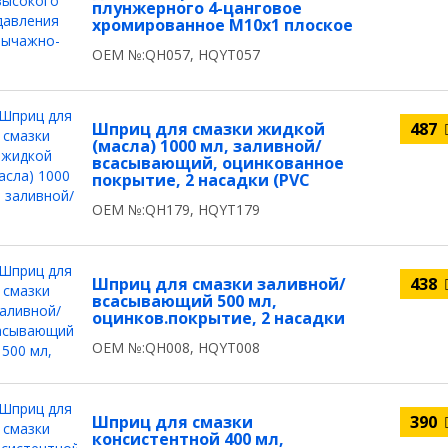
плунжерного 4-цанговое
хромированное М10x1 плоское
OEM №:QH057, HQYT057
Шприц для смазки жидкой
487
(масла) 1000 мл, заливной/
всасывающий, оцинкованное
покрытие, 2 насадки (PVC
OEM №:QH179, HQYT179
Шприц для смазки заливной/
438
всасывающий 500 мл,
оцинков.покрытие, 2 насадки
OEM №:QH008, HQYT008
Шприц для смазки
390
консистентной 400 мл,