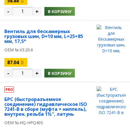
58.88
-
+
В КОРЗИНУ
Вентиль для бескамерных
грузовых шин, D=10 мм, L=25+85
мм, 17,5°
OEM №:V3.20.6
87.04
-
+
В КОРЗИНУ
PRO
БРС (быстроразъемное
соединение) гидравлическое ISO
7241-B в сборе (муфта + ниппель),
внутрен. резьба 1½″, латунь
OEM №:HQ-HPQ405