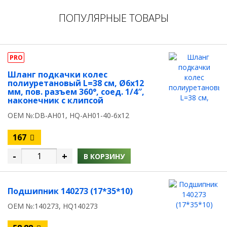
ПОПУЛЯРНЫЕ ТОВАРЫ
PRO
Шланг подкачки колес
полиуретановый L=38 см, Ø6x12
мм, пов. разъем 360°, соед. 1/4″,
наконечник с клипсой
OEM №:DB-AH01, HQ-AH01-40-6x12
167
-
+
В КОРЗИНУ
Подшипник 140273 (17*35*10)
OEM №:140273, HQ140273