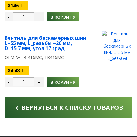
8146
-
+
В КОРЗИНУ
Вентиль для бескамерных шин,
L=55 мм, L_резьбы =20 мм,
D=15,7 мм, угол 17 град
OEM №:TR-416MC, TR416MC
84.48
-
+
В КОРЗИНУ
ВЕРНУТЬСЯ К СПИСКУ ТОВАРОВ