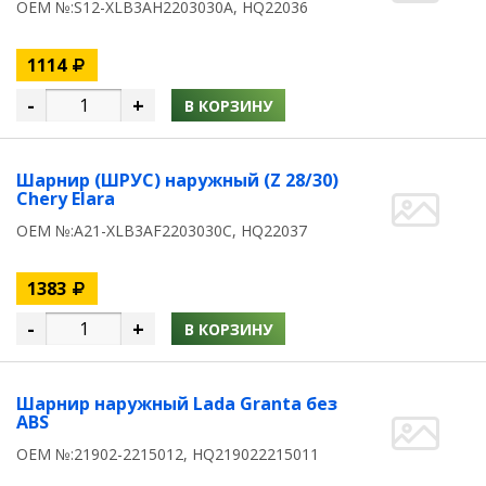
OEM №:S12-XLB3AH2203030A, HQ22036
1114
-
+
В КОРЗИНУ
Шарнир (ШРУС) наружный (Z 28/30)
Chery Elara
OEM №:A21-XLB3AF2203030C, HQ22037
1383
-
+
В КОРЗИНУ
Шарнир наружный Lada Granta без
ABS
OEM №:21902-2215012, HQ219022215011