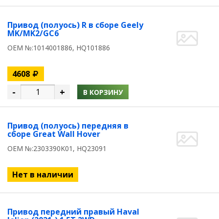
Привод (полуось) R в сборе Geely
MK/MK2/GC6
OEM №:1014001886, HQ101886
4608
-
+
В КОРЗИНУ
Привод (полуось) передняя в
сборе Great Wall Hover
OEM №:2303390K01, HQ23091
Нет в наличии
Привод передний правый Haval