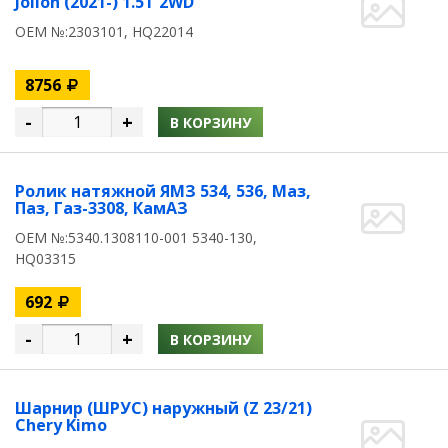
Jolion (2021-) 1.5T 2WD
OEM №:2303101, HQ22014
8756
-
+
В КОРЗИНУ
Ролик натяжной ЯМЗ 534, 536, Маз,
Паз, Газ-3308, КамАЗ
OEM №:5340.1308110-001 5340-130,
HQ03315
692
-
+
В КОРЗИНУ
Шарнир (ШРУС) наружный (Z 23/21)
Chery Kimo