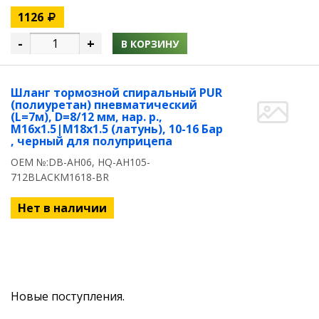
1126
-
+
В КОРЗИНУ
Шланг тормозной спиральный PUR
(полиуретан) пневматический
(L=7м), D=8/12 мм, нар. р.,
M16x1.5|M18x1.5 (латунь), 10-16 Бар
, черный для полуприцепа
OEM №:DB-AH06, HQ-AH105-
712BLACKM1618-BR
Нет в наличии
Новые поступления.