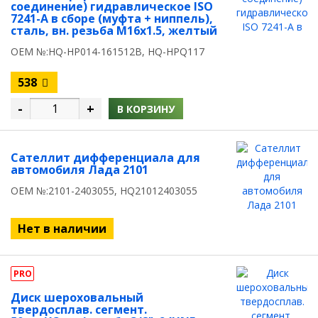
соединение) гидравлическое ISO
7241-A в сборе (муфта + ниппель),
сталь, вн. резьба M16х1.5, желтый
OEM №:HQ-HP014-161512B, HQ-HPQ117
538
-
+
В КОРЗИНУ
Сателлит дифференциала для
автомобиля Лада 2101
OEM №:2101-2403055, HQ21012403055
Нет в наличии
PRO
Диск шероховальный
твердосплав. сегмент.