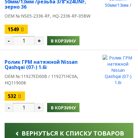
50мм/13мм /резьба 3/8’’х24UNF,
зерно 36
OEM №:NS05-2336-RF, HQ-2336-RF-05BW
1549
-
+
В КОРЗИНУ
Ролик ГРМ натяжной Nissan
Qashqai (07-) 1.6i
OEM №:11927ED00B / 119271HC0A,
HQ119008
532
-
+
В КОРЗИНУ
ВЕРНУТЬСЯ К СПИСКУ ТОВАРОВ