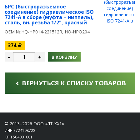
БРС (быстроразъемное
соединение) гидравлическое ISO
7241-A в сборе (муфта + ниппель),
сталь, вн. резьба 1/2", красный
OEM №:HQ-HP014-221512R, HQ-HPQ204
374
-
+
В КОРЗИНУ
ВЕРНУТЬСЯ К СПИСКУ ТОВАРОВ
© 2013–2026 ООО «ЛТ-ХХ1»
ИНН 7724198728
КПП 504001001