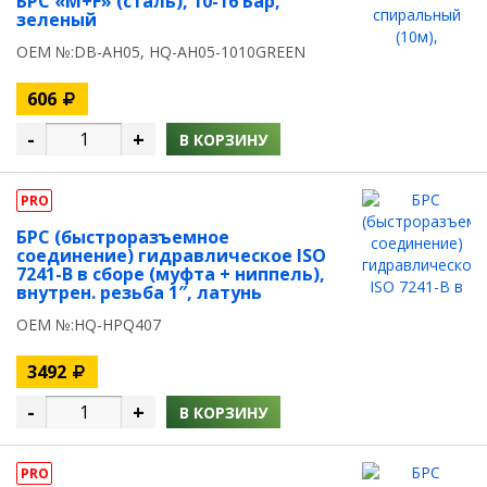
БРС «M+F» (сталь), 10-16 Бар,
зеленый
OEM №:DB-AH05, HQ-AH05-1010GREEN
606
-
+
В КОРЗИНУ
PRO
БРС (быстроразъемное
соединение) гидравлическое ISO
7241-B в сборе (муфта + ниппель),
внутрен. резьба 1″, латунь
OEM №:HQ-HPQ407
3492
-
+
В КОРЗИНУ
PRO