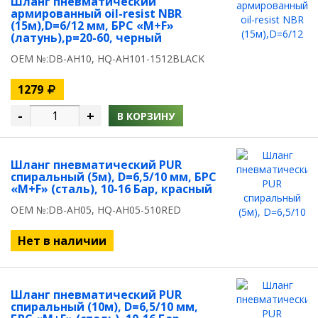
Шланг пневматический
армированный oil-resist NBR
(15м),D=6/12 мм, БРС «M+F»
(латунь),p=20-60, черный
OEM №:DB-AH10, HQ-AH101-1512BLACK
1279
-
+
В КОРЗИНУ
Шланг пневматический PUR
спиральный (5м), D=6,5/10 мм, БРС
«M+F» (сталь), 10-16 Бар, красный
OEM №:DB-AH05, HQ-AH05-510RED
Нет в наличии
Шланг пневматический PUR
спиральный (10м), D=6,5/10 мм,