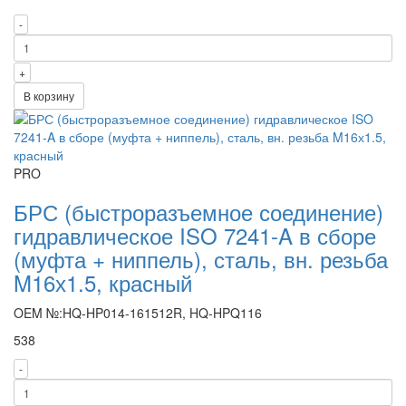
-
+
В корзину
PRO
БРС (быстроразъемное соединение)
гидравлическое ISO 7241-A в сборе
(муфта + ниппель), сталь, вн. резьба
M16х1.5, красный
OEM №:HQ-HP014-161512R, HQ-HPQ116
538
-