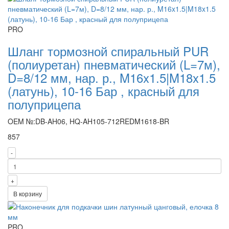
PRO
Шланг тормозной спиральный PUR
(полиуретан) пневматический (L=7м),
D=8/12 мм, нар. р., M16x1.5|M18x1.5
(латунь), 10-16 Бар , красный для
полуприцепа
OEM №:DB-AH06, HQ-AH105-712REDM1618-BR
857
-
+
В корзину
PRO