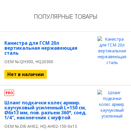
ПОПУЛЯРНЫЕ ТОВАРЫ
Канистра для ГСМ 20л
вертикальная нержавеющая
сталь
OEM №:QH300, HQ20300
Нет в наличии
PRO
Шланг подкачки колес армир.
каучуковый усиленный L=150 см,
Ø6x13 мм, пов. разъем 360°, соед.
1/4″, наконечник с муфтой
OEM №:DB-AH02, HQ-AH02-150-6x13