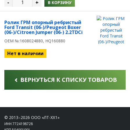
-
+
В КОРЗИНУ
Ролик ГРМ опорный ребристый
Ford Transit (06-)/Peugeot Boxer
(06-)/Citroen Jumper (06-) 2.2TDCi
OEM №:1608024880, HQ160880
Нет в наличии
ВЕРНУТЬСЯ К СПИСКУ ТОВАРОВ
© 2013–2026 ООО «ЛТ-ХХ1»
ИНН 7724198728
КПП 504001001