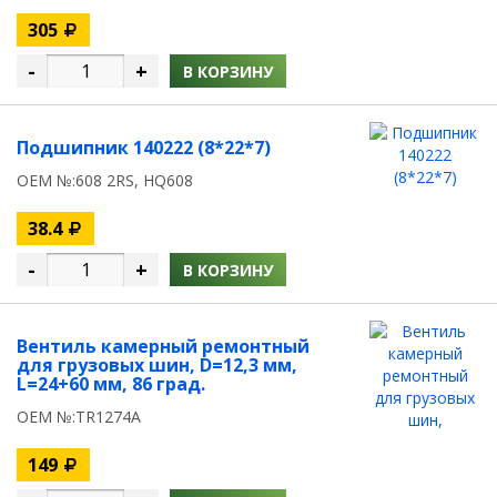
305
-
+
В КОРЗИНУ
Подшипник 140222 (8*22*7)
OEM №:608 2RS, HQ608
38.4
-
+
В КОРЗИНУ
Вентиль камерный ремонтный
для грузовых шин, D=12,3 мм,
L=24+60 мм, 86 град.
OEM №:TR1274A
149