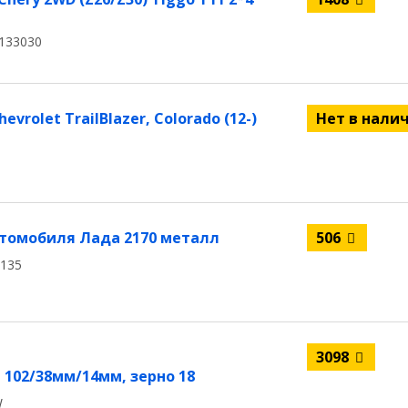
133030
rolet TrailBlazer, Colorado (12-)
Нет в нали
втомобиля Лада 2170 металл
506
6135
3098
102/38мм/14мм, зерно 18
W