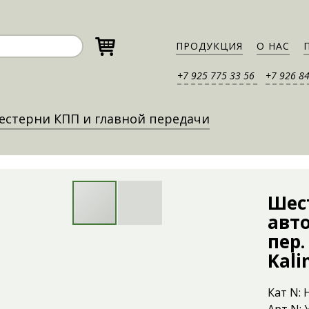
ПРОДУКЦИЯ
О НАС
+7 925 775 33 56
+7 926 8
стерни КПП и главной передачи
Шес
авт
пер.
Kali
Кат N: 