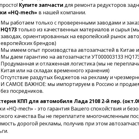
 просто!
Купите запчасти
для ремонта редукторов задн
ки «HQ-mech»
в нашей компании.
Мы работаем только с проверенными заводами и зак
HQ173
только из качественных материалов и сырья (м
заводах, ориентированных на европейский рынок авто
европейских брендов)
Мы имеем опыт производства автозапчастей в Китае и 
Мы даем гарантию на автозапчасти УТ000003133 HQ17
Продуманная и отлаженная логистика (мы не переплачи
Китая или на складах временного хранения)
Отсутствие раздутых бюджетов на рекламу и чрезмер
И САМОЕ ВАЖНОЕ: мы импортируем в Россию и продаем
без посредников.
терня КПП для автомобиля Лада 2108 2-й пер. (окт.00-)
ки «HQ-mech» - это гарантия Вашего спокойствия и без
окого качества Вы не переплатите многочисленным пос
имость дорогой рекламы, получив при этом автозапчас
ьги.