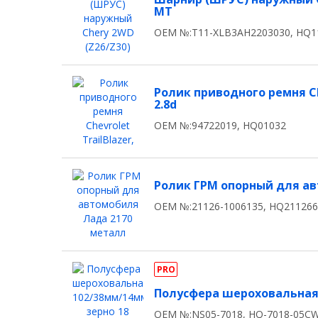
MT
OEM №:T11-XLB3AH2203030, HQ1
Ролик приводного ремня Chev
2.8d
OEM №:94722019, HQ01032
Ролик ГРМ опорный для а
OEM №:21126-1006135, HQ21126
PRO
Полусфера шероховальная 
OEM №:NS05-7018, HQ-7018-05C