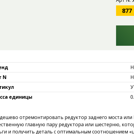
Арт N:
877
енд
H
т N
H
тикул
У
сса единицы
0
 дешево отремонтировать редуктор заднего моста или
ественную главную пару редуктора или шестерню, котор
ьги и получить деталь с оптимальным соотношением «ц