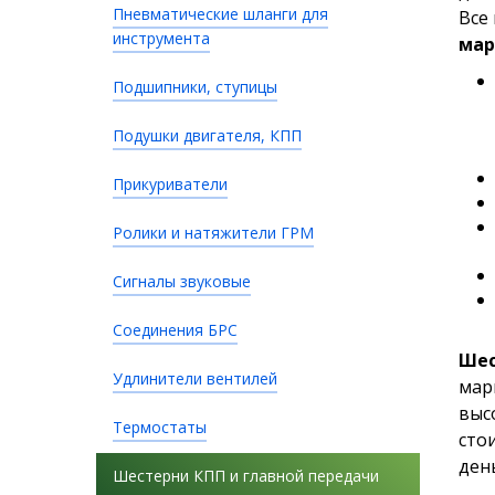
Пневматические шланги для
Все
инструмента
мар
Подшипники, ступицы
Подушки двигателя, КПП
Прикуриватели
Ролики и натяжители ГРМ
Сигналы звуковые
Соединения БРС
Шес
Удлинители вентилей
мар
выс
Термостаты
сто
ден
Шестерни КПП и главной передачи