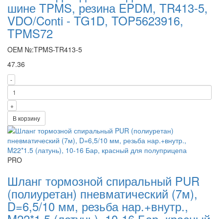
шине TPMS, резина EPDM, TR413-5,
VDO/Conti - TG1D, TOP5623916,
TPMS72
OEM №:TPMS-TR413-5
47.36
-
+
В корзину
PRO
Шланг тормозной спиральный PUR
(полиуретан) пневматический (7м),
D=6,5/10 мм, резьба нар.+внутр.,
M22*1.5 (латунь), 10-16 Бар, красный