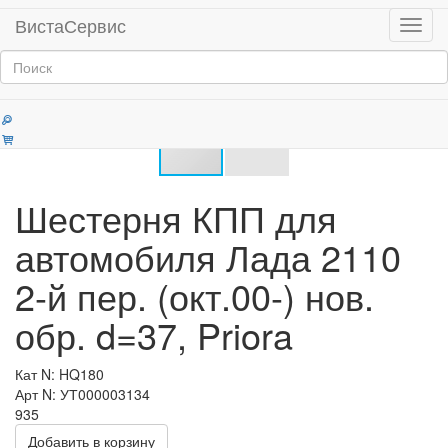
Главная
Продукция
ВистаСервис
Мен
Шестерни КПП и главной передачи
Категории
Шестерня КПП для
автомобиля Лада 2110
2-й пер. (окт.00-) нов.
обр. d=37, Priora
Кат N: HQ180
Арт N: УТ000003134
935
Добавить в корзину