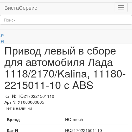
Главная
Продукция
ШРУСы, привода в сборе
ВистаСервис
Мен
Категории
Привод левый в сборе
для автомобиля Лада
1118/2170/Kalina, 11180-
2215011-10 с ABS
Кат N: HQ2170221501110
Арт N: УТ000000805
Нет в наличии
Бренд
HQ-mech
Кат N
HQ2170221501110