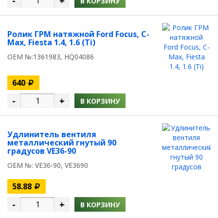
-
+
В КОРЗИНУ
Ролик ГРМ натяжной Ford Focus, C-
Max, Fiesta 1.4, 1.6 (Ti)
OEM №:1361983, HQ04086
640
-
+
В КОРЗИНУ
Удлинитель вентиля
металлический гнутый 90
градусов VE36-90
OEM №: VE36-90, VE3690
58.88
-
+
В КОРЗИНУ