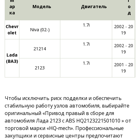
М
Г
ар
Модель
Двигатель
о
ка
д
1.7i
Chevr
2002 - 20
Niva (02-)
olet
19
1.7i
2002 - 20
21214
19
Lada
(ВАЗ)
1.7i
2001 - 20
2123
19
Чтобы исключить риск подделки и обеспечить
стабильную работу узлов автомобиля, выбирайте
оригинальный «Привод правый в сборе для
автомобиля Лада 2123 c ABS HQ2123221501010 » от
торговой марки «HQ‑mech». Профессиональные
закупщики и сервисные центры предпочитают