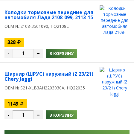
Колодки тормозные передние для
автомобиля Лада 2108-099, 2113-15
OEM №:2108-3501090, HQ2108L
328
-
+
В КОРЗИНУ
Шарнир (ШРУС) наружный (Z 23/21)
Chery Jaggi
OEM №:S21-XLB3AH2203030A, HQ22035
1149
-
+
В КОРЗИНУ