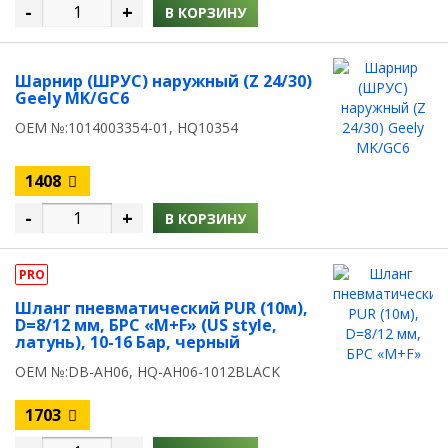
-
+
В КОРЗИНУ
Шарнир (ШРУС) наружный (Z 24/30)
Geely MK/GC6
OEM №:1014003354-01, HQ10354
1408
-
+
В КОРЗИНУ
PRO
Шланг пневматический PUR (10м),
D=8/12 мм, БРС «M+F» (US style,
латунь), 10-16 Бар, черный
OEM №:DB-AH06, HQ-AH06-1012BLACK
1703