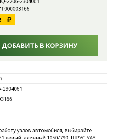
HQ-2206-2304061
 УТ000003166
2
ДОБАВИТЬ В КОРЗИНУ
h
-2304061
03166
работу узлов автомобиля, выбирайте
 левый, длинный 1050/790, ШРУС УАЗ,