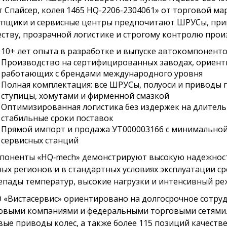
т Спайсер, колея 1465 HQ-2206-2304061» от торговой м
упщики и сервисные центры предпочитают ШРУСы, прив
еству, прозрачной логистике и строгому контролю прои
10+ лет опыта в разработке и выпуске автокомпоненто
Производство на сертифицированных заводах, ориент
работающих с брендами международного уровня
Полная комплектация: все ШРУСы, полуоси и приводы 
ступицы, хомутами и фирменной смазкой
Оптимизированная логистика без издержек на длитель
стабильные сроки поставок
Прямой импорт и продажа УТ000003166 с минимальной
сервисных станций
поненты «HQ‑mech» демонстрируют высокую надежность
ых регионов и в стандартных условиях эксплуатации с
епады температур, высокие нагрузки и интенсивный ре
 «Вистасервис» ориентировано на долгосрочное сотруд
овыми компаниями и федеральными торговыми сетями.
вые приводы колес, а также более 115 позиций качеств