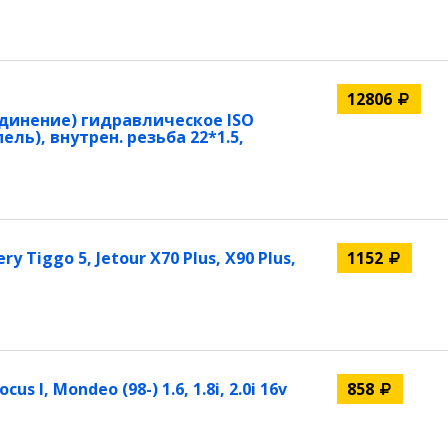
12806
динение) гидравлическое ISO
ель), внутрен. резьба 22*1.5,
Tiggo 5, Jetour X70 Plus, X90 Plus,
1152
s I, Mondeo (98-) 1.6, 1.8i, 2.0i 16v
858