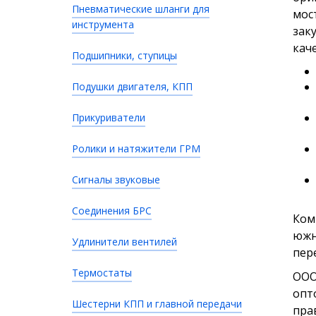
Пневматические шланги для
мос
инструмента
зак
кач
Подшипники, ступицы
Подушки двигателя, КПП
Прикуриватели
Ролики и натяжители ГРМ
Сигналы звуковые
Соединения БРС
Ком
южн
Удлинители вентилей
пер
Термостаты
ООО
опт
Шестерни КПП и главной передачи
пра