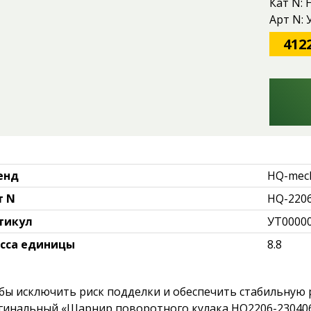
Кат N: 
Арт N:
412
енд
HQ-mec
т N
HQ-2206
тикул
УТ0000
сса единицы
8.8
бы исключить риск подделки и обеспечить стабильную 
гинальный «Шарнир поворотного кулака HQ2206-2304061