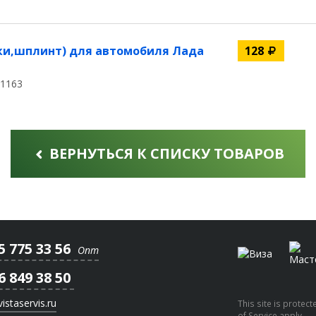
нки,шплинт) для автомобиля Лада
128
01163
ВЕРНУТЬСЯ К СПИСКУ ТОВАРОВ
5 775 33 56
Опт
6 849 38 50
staservis.ru
This site is prote
of Service
apply.