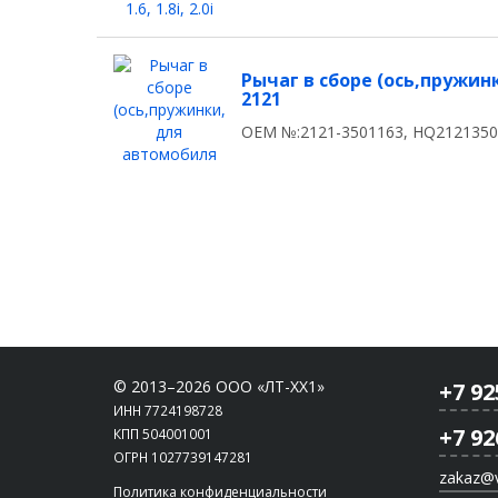
Рычаг в сборе (ось,пружи
2121
OEM №:2121-3501163, HQ212135
© 2013–2026 ООО «ЛТ-ХХ1»
+7 92
ИНН 7724198728
+7 92
КПП 504001001
ОГРН 1027739147281
zakaz@vi
Политика конфиденциальности