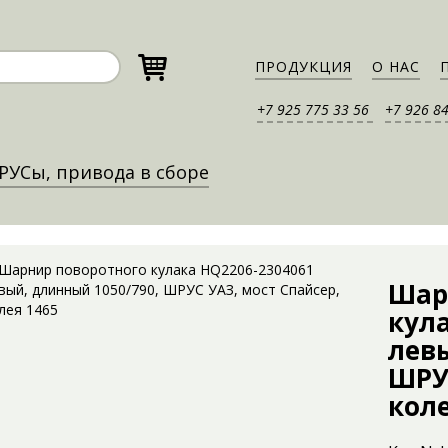
ПРОДУКЦИЯ
О НАС
+7 925 775 33 56
+7 926 8
УСы, привода в сборе
Шар
кул
лев
ШРУС
коле