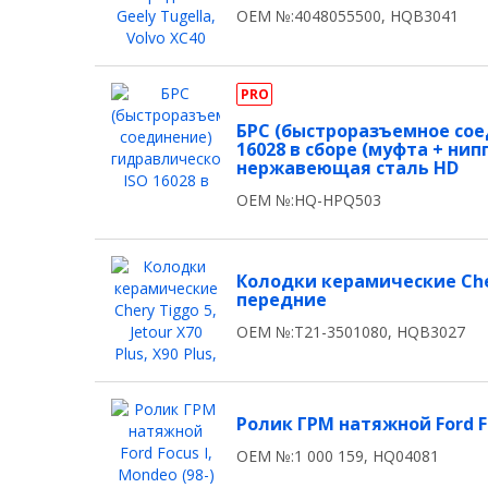
OEM №:4048055500, HQB3041
PRO
БРС (быстроразъемное сое
16028 в сборе (муфта + нипп
нержавеющая сталь HD
OEM №:HQ-HPQ503
Колодки керамические Chery 
передние
OEM №:T21-3501080, HQB3027
Ролик ГРМ натяжной Ford Focu
OEM №:1 000 159, HQ04081