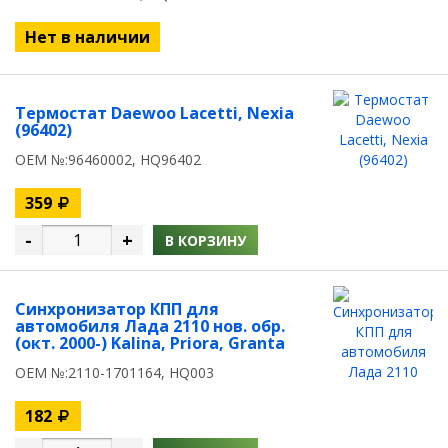
Нет в наличии
Термостат Daewoo Lacetti, Nexia
(96402)
OEM №:96460002, HQ96402
359
-
+
В КОРЗИНУ
Синхронизатор КПП для
автомобиля Лада 2110 нов. обр.
(окт. 2000-) Kalina, Priora, Granta
OEM №:2110-1701164, HQ003
182