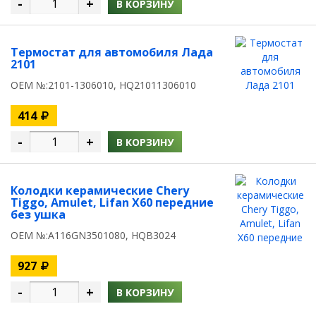
-
+
В КОРЗИНУ
Термостат для автомобиля Лада
2101
OEM №:2101-1306010, HQ21011306010
414
-
+
В КОРЗИНУ
Колодки керамические Chery
Tiggo, Amulet, Lifan X60 передние
без ушка
OEM №:A116GN3501080, HQB3024
927
-
+
В КОРЗИНУ