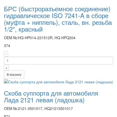
БРС (быстроразъемное соединение)
гидравлическое ISO 7241-A в сборе
(муфта + ниппель), сталь, вн. резьба
1/2", красный
OEM №:HQ-HP014-221512R, HQ-HPQ204
374
-
+
В корзину
Скоба суппорта для автомобиля
Лада 2121 левая (ладошка)
OEM №:2121-3501017, HQ21213501017
871