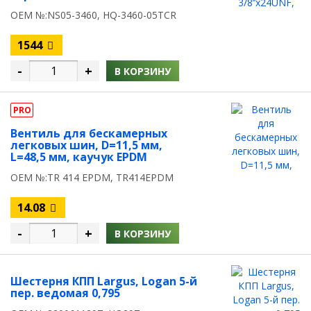
OEM №:NS05-3460, HQ-3460-05TCR
1544
-
+
В КОРЗИНУ
PRO
Вентиль для бескамерных
легковых шин, D=11,5 мм,
L=48,5 мм, каучук EPDM
OEM №:TR 414 EPDM, TR414EPDM
14.08
-
+
В КОРЗИНУ
Шестерня КПП Largus, Logan 5-й
пер. ведомая 0,795