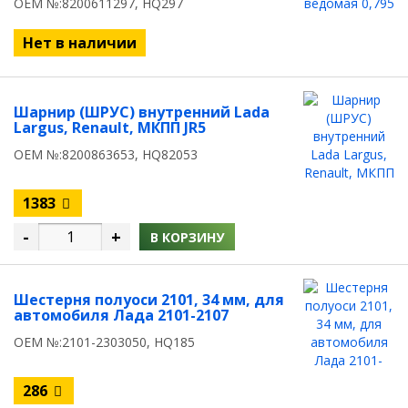
OEM №:8200611297, HQ297
Нет в наличии
Шарнир (ШРУС) внутренний Lada
Largus, Renault, МКПП JR5
OEM №:8200863653, HQ82053
1383
-
+
В КОРЗИНУ
Шестерня полуоси 2101, 34 мм, для
автомобиля Лада 2101-2107
OEM №:2101-2303050, HQ185
286