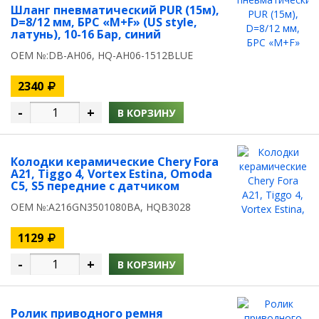
Шланг пневматический PUR (15м),
D=8/12 мм, БРС «M+F» (US style,
латунь), 10-16 Бар, синий
OEM №:DB-AH06, HQ-AH06-1512BLUE
2340
-
+
В КОРЗИНУ
Колодки керамические Chery Fora
A21, Tiggo 4, Vortex Estina, Omoda
C5, S5 передние c датчиком
OEM №:A216GN3501080BA, HQB3028
1129
-
+
В КОРЗИНУ
Ролик приводного ремня