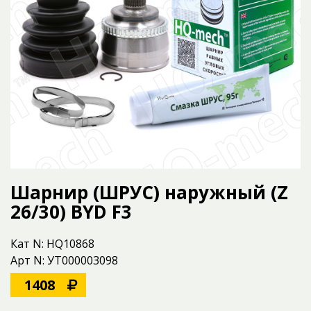
Шарнир (ШРУС) наружный (Z
26/30) BYD F3
Кат N: HQ10868
Арт N: УТ000003098
1408