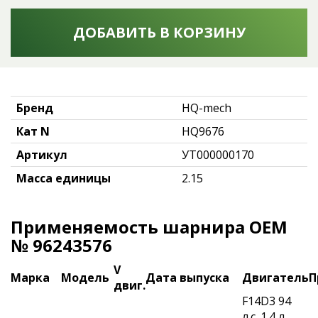
ДОБАВИТЬ В КОРЗИНУ
Бренд
HQ-mech
Кат N
HQ9676
Артикул
УТ000000170
Масса единицы
2.15
Применяемость шарнира OEM
№ 96243576
V
Марка
Модель
Дата выпуска
Двигатель
П
двиг.
F14D3 94
л.с. 1.4 л.