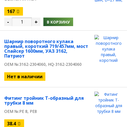
167
-
+
В КОРЗИНУ
Шарнир поворотного кулака
правый, короткий 719/457мм, мост
Спайсер 1600мм, УАЗ 3162,
Патриот
OEM №:3162-2304060, HQ-3162-2304060
Нет в наличии
Фитинг тройник Т-образный для
трубки 8 мм
OEM №:PE 8, PE8
38.4