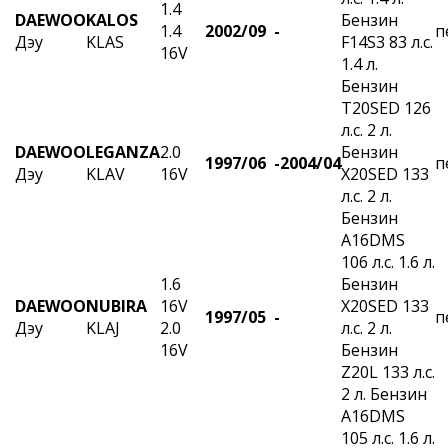
1.4
DAEWOO
KALOS
Бензин
1.4
2002/09 -
п
Дэу
KLAS
F14S3 83 л.с.
16V
1.4 л.
Бензин
T20SED 126
л.с. 2 л.
DAEWOO
LEGANZA
2.0
Бензин
1997/06 -
2004/04
п
Дэу
KLAV
16V
X20SED 133
л.с. 2 л.
Бензин
A16DMS
106 л.с. 1.6 л.
1.6
Бензин
DAEWOO
NUBIRA
16V
X20SED 133
1997/05 -
п
Дэу
KLAJ
2.0
л.с. 2 л.
16V
Бензин
Z20L 133 л.с.
2 л. Бензин
A16DMS
105 л.с. 1.6 л.