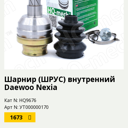
Шарнир (ШРУС) внутренний
Daewoo Nexia
Кат N: HQ9676
Арт N: УТ000000170
1673