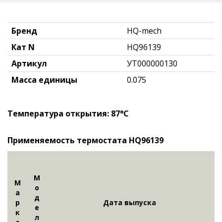
Бренд
HQ-mech
Кат N
HQ96139
Артикул
УТ000000130
Масса единицы
0.075
Температура открытия: 87°С
Применяемость термостата HQ96139
М
М
о
а
д
р
Дата выпуска
е
к
л