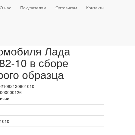
О нас
Покупателям
Оптовикам
Контакты
мостат для
омобиля Лада
82-10 в сборе
рого образца
Q21082130601010
Т000000126
личии
1010