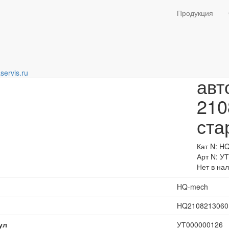
ты
Продукция
Тер
servis.ru
авт
210
ста
Кат N: H
Арт N: У
Нет в на
HQ-mech
HQ2108213060
ул
УТ000000126