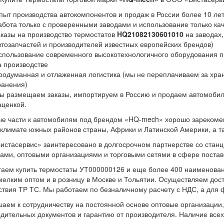
пыт производства автокомпонентов и продаж в России более 10 ле
абота только с проверенными заводами и использование только к
аказы на производство термостатов
HQ21082130601010
на заводах,
втозапчастей и производителей известных европейских брендов)
спользование современного высокотехнологичного оборудования пр
а производстве
родуманная и отлаженная логистика (мы не переплачиваем за хран
ранения)
ы размещаем заказы, импортируем в Россию и продаем автомобил
аценкой.
е части к автомобилям под брендом «HQ-mech» хорошо зарекоменд
климате южных районов страны, Африки и Латинской Америки, а та
стасервис» заинтересовано в долгосрочном партнерстве со станц
ами, оптовыми организациями и торговыми сетями в сфере постав
аем купить термостаты УТ000000126 и еще более 400 наименова
мелким оптом и в розницу в Москве и Тольятии. Осуществляем дос
ствия ТР ТС. Мы работаем по безналичному расчету с НДС, а для ф
аем к сотрудничеству на постоянной основе оптовые организации
дительных документов и гарантию от производителя. Наличие всех 