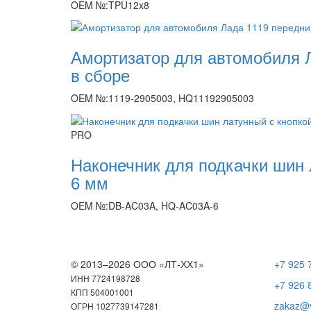
OEM №:TPU12x8
Амортизатор для автомобиля 
в сборе
OEM №:1119-2905003, HQ11192905003
PRO
Наконечник для подкачки шин 
6 мм
OEM №:DB-AC03A, HQ-AC03A-6
© 2013–2026 ООО «ЛТ-ХХ1»
+7 925 
ИНН 7724198728
+7 926 
КПП 504001001
zakaz@v
ОГРН 1027739147281