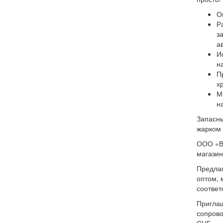
О
Р
з
а
И
н
П
х
М
н
Запасны
жарком 
ООО «Ви
магазин
Предлаг
оптом, 
соответ
Приглаш
сопрово