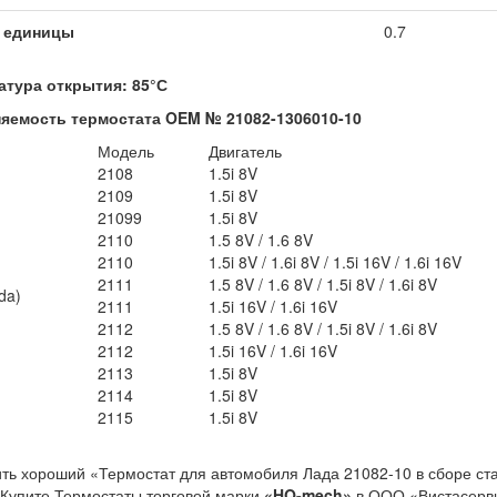
 единицы
0.7
атура открытия: 85°С
яемость термостата OEM № 21082-1306010-10
Модель
Двигатель
2108
1.5i 8V
2109
1.5i 8V
21099
1.5i 8V
2110
1.5 8V / 1.6 8V
2110
1.5i 8V / 1.6i 8V / 1.5i 16V / 1.6i 16V
2111
1.5 8V / 1.6 8V / 1.5i 8V / 1.6i 8V
da)
2111
1.5i 16V / 1.6i 16V
2112
1.5 8V / 1.6 8V / 1.5i 8V / 1.6i 8V
2112
1.5i 16V / 1.6i 16V
2113
1.5i 8V
2114
1.5i 8V
2115
1.5i 8V
ить хороший «Термостат для автомобиля Лада 21082-10 в сборе ста
 Купите Термостаты торговой марки
«HQ-mech»
в ООО «Вистасерв