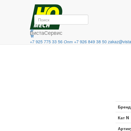
Главная
Продукция
Термоста
Категории
ВистаСервис
+7 925 775 33 56
Опт
+7 926 849 38 50
zakaz@vista
Бренд
Кат N
Артик