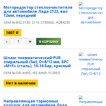
Моторедуктор стеклоочистителя
для автомобиля Лада 2123, вал
12мм, передний
OEM №:842.3730: 2110-3730000, HQ84230
1607
-
+
В КОРЗИНУ
Шланг пневматический PUR
спиральный (5м), D=8/12 мм, БРС
«M+F» (сталь), 10-16 Бар, красный
OEM №:DB-AH05, HQ-AH05-512RED
Нет в наличии
Направляющая тормозных
колодок для автомобиля Лада