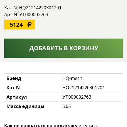
Кат N: HQ21214220301201
Арт N: УТ000002763
5124
ДОБАВИТЬ В КОРЗИНУ
Бренд
HQ-mech
Кат N
HQ21214220301201
Артикул
УТ000002763
Масса единицы
5.65
Как не нарваться на подделку
и купить