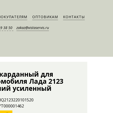
ПОКУПАТЕЛЯМ
ОПТОВИКАМ
КОНТАКТЫ
49 38 50
zakaz@vistaservis.ru
 карданный для
омобиля Лада 2123
ний усиленный
 HQ2123220101520
 УТ000001462