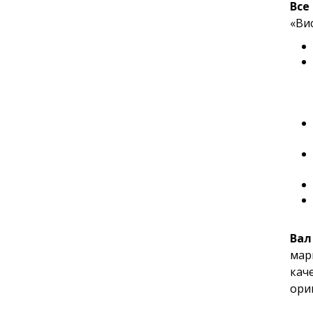
Все
«Ви
Вал
мар
кач
ори