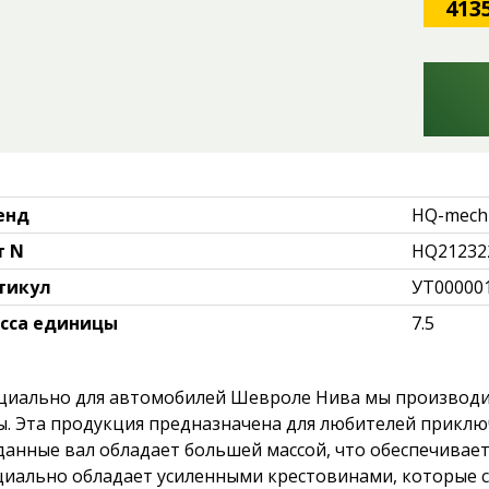
413
енд
HQ-mech
т N
HQ21232
тикул
УТ00000
сса единицы
7.5
циально для автомобилей Шевроле Нива мы производи
ы. Эта продукция предназначена для любителей приклю
данные вал обладает большей массой, что обеспечивае
циально обладает усиленными крестовинами, которые