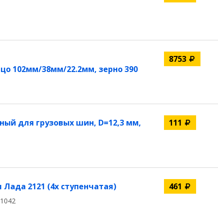
8753
о 102мм/38мм/22.2мм, зерно 390
ый для грузовых шин, D=12,3 мм,
111
Лада 2121 (4х ступенчатая)
461
01042