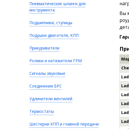
нагр
Пневматические шланги для
инструмента
Вы 
роу
Подшипники, ступицы
дет
Подушки двигателя, КПП
Гар
Прикуриватели
При
Ма
Ролики и натяжители ГРМ
Che
Сигналы звуковые
Lad
Lad
Соединения БРС
Lad
Удлинители вентилей
Lad
Термостаты
Lad
Lad
Шестерни КПП и главной передачи