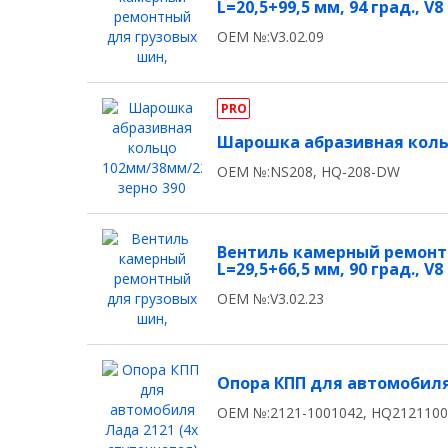
L=20,5+99,5 мм, 94 град., V8
OEM №:V3.02.09
PRO
Шарошка абразивная кольц
OEM №:NS208, HQ-208-DW
Вентиль камерный ремонтн
L=29,5+66,5 мм, 90 град., V8
OEM №:V3.02.23
Опора КПП для автомобиля 
OEM №:2121-1001042, HQ212110