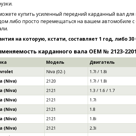
узки.
можете купить усиленный передний карданный вал для
дом либо просто перемещаться на вашем автомобиле с
али.
антия на которую, кстати, составляет 1 год, либо 30 
меняемость карданного вала OEM № 2123-220
рка
Модель
Двигатель
vrolet
Niva (02-)
1.7i / 1.8i
a (Niva)
2120
1.7i / 1.8i
a (Niva)
2121
1.3 / 1.6 / 1.7
a (Niva)
2121
1.7i
a (Niva)
2121
1.8
a (Niva)
2121
1.8i
a (Niva)
2121
2.3i