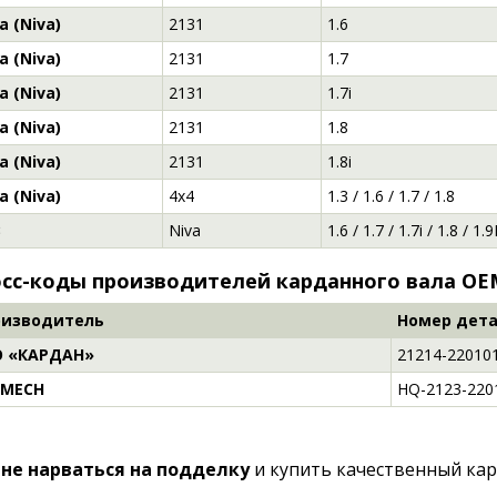
a (Niva)
2131
1.6
a (Niva)
2131
1.7
a (Niva)
2131
1.7i
a (Niva)
2131
1.8
a (Niva)
2131
1.8i
a (Niva)
4x4
1.3 / 1.6 / 1.7 / 1.8
З
Niva
1.6 / 1.7 / 1.7i / 1.8 / 1.
сс-коды производителей карданного вала OEM
оизводитель
Номер дет
О «КАРДАН»
21214-22010
-MECH
HQ-2123-220
 не нарваться на подделку
и купить качественный кар