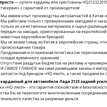
 просто
— купите карданы или крестовины HQ212322010
стасервис» с гарантией от производителя!
Мы имеем опыт производства автозапчастей в Китае и 
Мы работаем только с проверенными заводами и зак
только из качественных материалов и сырья (размеща
передач на заводах, ориентированных на европейский
известных европейских брендов)
Мы не везем товар из Китая в европейские страны, что
происхождении товара
Продуманная и отлаженная логистика (не переплачивае
складах временного хранения)
Отсутствие раздутых бюджетов на рекламу и чрезмер
И САМОЕ ГЛАВНОЕ: мы сами размещаем заказы и импо
запчасти под брендом «HQ-mech», а также продаем их 
 карданный для автомобиля Лада 2123 задний усил
ки «HQ-mech» - это гарантия спокойствия и безопаснос
ества Вы не переплатите многочисленным посредникам,
гинального качества за разумные деньги.