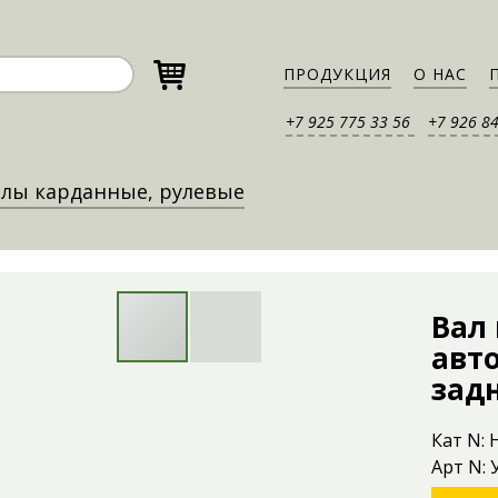
ПРОДУКЦИЯ
О НАС
+7 925 775 33 56
+7 926 8
лы карданные, рулевые
Вал
авт
зад
Кат N:
Арт N: