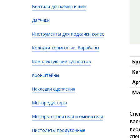
Вентили для камер и шин
Датчики
Инструменты для подкачки колес
Колодки тормозные, барабаны
Бр
Комплектующие суппортов
Ка
Кронштейны
Ар
Накладки сцепления
Ма
Моторедукторы
Спе
Моторы отопителя и омывателя
вал
кар
Пистолеты продувочные
спе