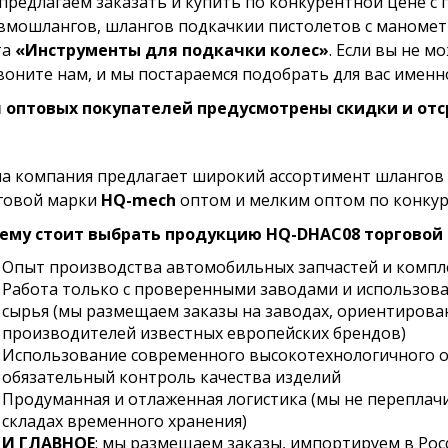
предлагаем заказать и купить по конкурентной цене с 
вмошлангов, шлангов подкачкии пистолетов с маномет
та
«Инструменты для подкачки колес»
. Если вы не 
воните нам, и мы постараемся подобрать для вас именно
 оптовых покупателей предусмотрены скидки и отс
а компания предлагает широкий ассортимент шлангов 
говой марки
HQ-mech
оптом и мелким оптом по конкур
ему стоит выбрать продукцию HQ-DHAC08 торговой
Опыт производства автомобильных запчастей и компл
Работа только с проверенными заводами и использова
сырья (мы размещаем заказы на заводах, ориентирова
производителей известных европейских брендов)
Использование современного высокотехнологичного о
обязательный контроль качества изделий
Продуманная и отлаженная логистика (мы не переплачи
складах временного хранения)
И ГЛАВНОЕ
: мы размещаем заказы, импортируем в Рос