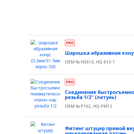
PRO
Шарошка абразивная конус 
OEM №:NS613, HQ-613-T
PRO
Соединение быстросъемно
резьба 1/2" (латунь)
OEM №:P102, HQ-PM12
Фитинг штуцер прямой внут
никелированная латунь