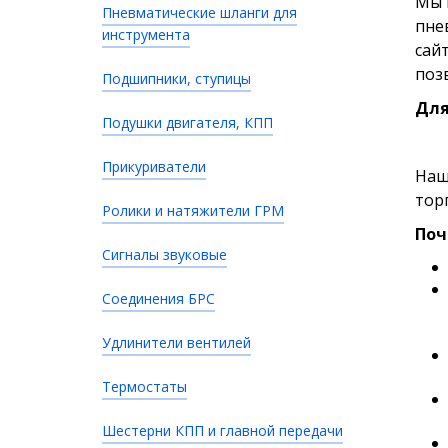
Мы 
Пневматические шланги для
пне
инструмента
сай
поз
Подшипники, ступицы
Для
Подушки двигателя, КПП
Прикуриватели
Наш
тор
Ролики и натяжители ГРМ
Поч
Сигналы звуковые
Соединения БРС
Удлинители вентилей
Термостаты
Шестерни КПП и главной передачи