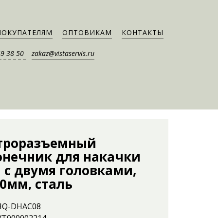
ПОКУПАТЕЛЯМ
ОПТОВИКАМ
КОНТАКТЫ
49 38 50
zakaz@vistaservis.ru
троразъемный
онечник для накачки
 с двумя головками,
0мм, сталь
 HQ-DHAC08