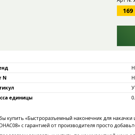
Арт N:
169
енд
H
т N
H
тикул
У
сса единицы
0
бы купить «Быстроразъемный наконечник для накачки ши
DHAC08» с гарантией от производителя просто добавьте