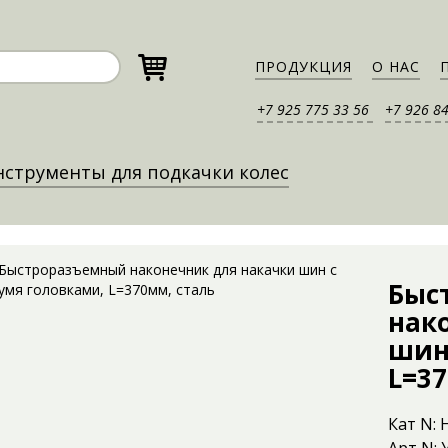
ПРОДУКЦИЯ
О НАС
+7 925 775 33 56
+7 926 8
струменты для подкачки колес
Быс
нак
шин
L=37
Кат N: