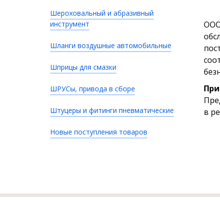
Шероховальный и абразивный
инструмент
ООО
обс
Шланги воздушные автомобильные
пос
соо
Шприцы для смазки
без
При
ШРУСы, привода в сборе
Пре
Штуцеры и фитинги пневматические
в р
Новые поступления товаров