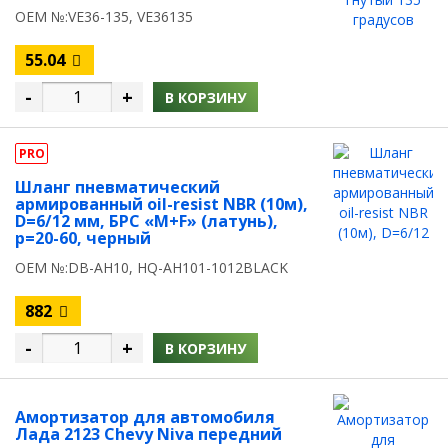
OEM №:VE36-135, VE36135
55.04
-
+
В КОРЗИНУ
PRO
Шланг пневматический
армированный oil-resist NBR (10м),
D=6/12 мм, БРС «M+F» (латунь),
p=20-60, черный
OEM №:DB-AH10, HQ-AH101-1012BLACK
882
-
+
В КОРЗИНУ
Амортизатор для автомобиля
Лада 2123 Chevy Niva передний