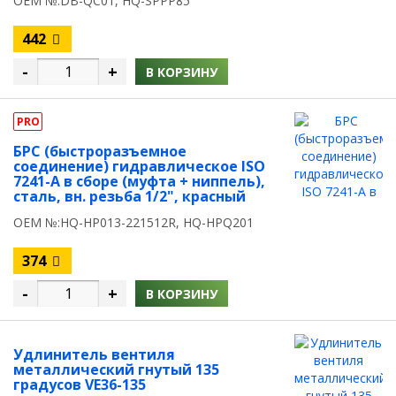
OEM №:DB-QC01, HQ-SPPP85
442
-
+
В КОРЗИНУ
PRO
БРС (быстроразъемное
соединение) гидравлическое ISO
7241-A в сборе (муфта + ниппель),
сталь, вн. резьба 1/2", красный
OEM №:HQ-HP013-221512R, HQ-HPQ201
374
-
+
В КОРЗИНУ
Удлинитель вентиля
металлический гнутый 135
градусов VE36-135