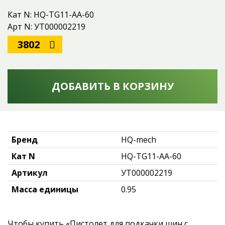
Кат N: HQ-TG11-AA-60
Арт N: УТ000002219
3802
ДОБАВИТЬ В КОРЗИНУ
Бренд
HQ-mech
Кат N
HQ-TG11-AA-60
Артикул
УТ000002219
Масса единицы
0.95
Чтобы купить «Пистолет для подкачки шин с