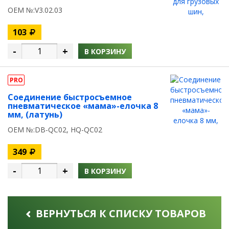
OEM №:V3.02.03
103
-
+
В КОРЗИНУ
PRO
Соединение быстросъемное
пневматическое «мама»-елочка 8
мм, (латунь)
OEM №:DB-QC02, HQ-QC02
349
-
+
В КОРЗИНУ
ВЕРНУТЬСЯ К СПИСКУ ТОВАРОВ