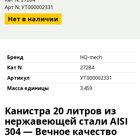
Арт N: УТ000002331
Нет в наличии
Бренд
HQ-mech
Кат N
27284
Артикул
УТ000002331
Масса единицы
3.459
Канистра 20 литров из
нержавеющей стали AISI
304 — Вечное качество