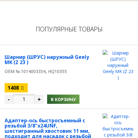
ПОПУЛЯРНЫЕ ТОВАРЫ
Шарнир (ШРУС) наружный Geely
MK (Z 23 )
OEM №:1014003354, HQ10355
1408
-
+
В КОРЗИНУ
Адаптер-ось быстросъемный с
резьбой 3/8"х24UNF,
шестигранный хвостовик 11 мм,
подходит для насадок с резьбой