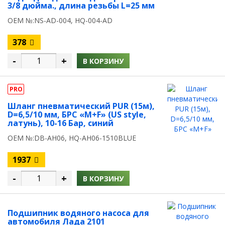
3/8 дюйма., длина резьбы L=25 мм
OEM №:NS-AD-004, HQ-004-AD
378
-
+
В КОРЗИНУ
PRO
Шланг пневматический PUR (15м),
D=6,5/10 мм, БРС «M+F» (US style,
латунь), 10-16 Бар, синий
OEM №:DB-AH06, HQ-AH06-1510BLUE
1937
-
+
В КОРЗИНУ
Подшипник водяного насоса для
автомобиля Лада 2101