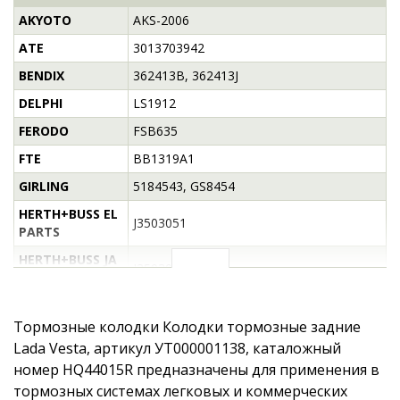
AKYOTO
AKS-2006
ATE
3013703942
BENDIX
362413B, 362413J
DELPHI
LS1912
FERODO
FSB635
FTE
BB1319A1
GIRLING
5184543, GS8454
HERTH+BUSS EL
J3503051
PARTS
HERTH+BUSS JA
J3503051
KOPARTS
LUCAS ELECTRIC
5184543, GS8454
AL
Тормозные колодки Колодки тормозные задние
Lada Vesta, артикул УТ000001138, каталожный
MINTEX
MFR516
номер HQ44015R предназначены для применения в
PAGID
H9445
тормозных системах легковых и коммерческих