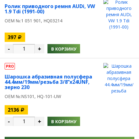
Ролик приводного ремня AUDi, VW
1.9 Tdi (1991-00)
OEM №:1 051 901, HQ03214
397
-
+
В КОРЗИНУ
PRO
Шарошка абразивная полусфера
44.4мм/19мм/резьба 3/8’’х24UNF,
зерно 230
OEM №:NS101, HQ-101-UW
2136
-
+
В КОРЗИНУ