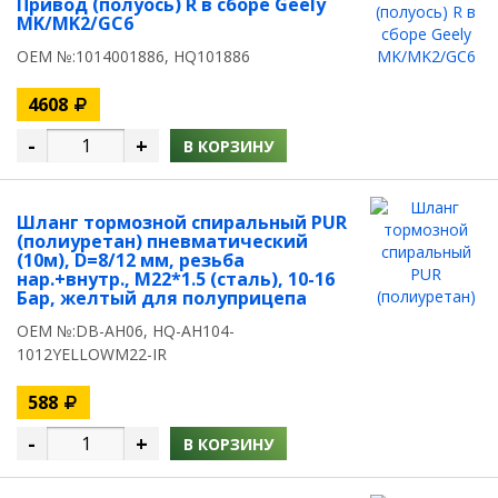
Привод (полуось) R в сборе Geely
MK/MK2/GC6
OEM №:1014001886, HQ101886
4608
-
+
В КОРЗИНУ
Шланг тормозной спиральный PUR
(полиуретан) пневматический
(10м), D=8/12 мм, резьба
нар.+внутр., M22*1.5 (сталь), 10-16
Бар, желтый для полуприцепа
OEM №:DB-AH06, HQ-AH104-
1012YELLOWM22-IR
588
-
+
В КОРЗИНУ