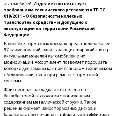
PEX
6.258
автомобилей.
Изделие соответствует
требованиям технического регламента ТР ТС
PILENGA
BSP8454
018/2011 «О безопасности колесных
QUINTON HAZEL
4137.00, BS1116
транспортных средств» и допущено к
L
эксплуатации на территории Российской
REMSA
4137.00
Федерации.
ROADHOUSE
413700
В линейке тормозных колодок представлено более
ROULUNDS RUB
97 наименований, охватывающих широкий спектр
680749
BER
актуальных моделей автомобилей и их
sbs
2725673
модификаций. Ассортимент позволяет подобрать
колодки для замены как при плановом техническом
TEXTAR
91057300, 98101057304
обслуживании, так и при ремонте тормозной
VALEO
562772
системы.
ZIMMERMANN
10990.119.0
Фрикционная накладка изготовлена по
YS6J2200-AA, 1135083, 1197674, 123688
безасбестовой технологии с пониженным
2, 2S612200-AA,
содержанием металлической стружки. Такое
FORD
YS612200-AC, 2S6J2200-BA, YS612200-A
решение снижает износ тормозных дисков и
B, 1145292, 1125669,
1106633, 1123790, 1417551
барабанов, обеспечивает стабильный коэффициент