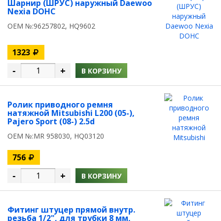
Шарнир (ШРУС) наружный Daewoo
Nexia DOHC
OEM №:96257802, HQ9602
1323
-
+
В КОРЗИНУ
Ролик приводного ремня
натяжной Mitsubishi L200 (05-),
Pajero Sport (08-) 2.5d
OEM №:MR 958030, HQ03120
756
-
+
В КОРЗИНУ
Фитинг штуцер прямой внутр.
резьба 1/2", для трубки 8 мм,