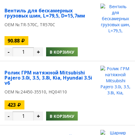
Вентиль для бескамерных
грузовых шин, L=79,5, D=15,7мм
OEM №:TR-570С, TR570С
90.88
-
+
В КОРЗИНУ
Ролик ГРМ натяжной Mitsubishi
Pajero 3.0i, 3.5, 3.8i, Kia, Hyundai 3.5i
v6
OEM №:24450-35510, HQ04110
423
-
+
В КОРЗИНУ