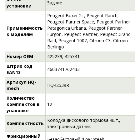
Задние
установки
Peugeot Boxer 2т, Peugeot Ranch,
Peugeot Partner Space, Peugeot Partner
Применимость
Patagonica Urbana, Peugeot Partner
к моделям
Furgon, Peugeot Partner, Peugeot Grand
Raid, Peugeot 1007, Citroen C3, Citroen
Berlingo
Номер OEM
425239, 425341
Штрих код
4603741762433
EAN13
Артикул HQ-
HQ42539R
mech
Количество
комплектов в
12
упаковке
Колодка дискового тормоза 4шт.,
Комплектность
электронный датчик
Фрикционный
Безасбестовый (Low Steel)