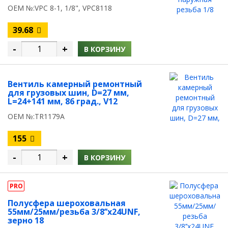
OEM №:VPC 8-1, 1/8", VPC8118
39.68
-
+
В КОРЗИНУ
Вентиль камерный ремонтный
для грузовых шин, D=27 мм,
L=24+141 мм, 86 град., V12
OEM №:TR1179A
155
-
+
В КОРЗИНУ
PRO
Полусфера шероховальная
55мм/25мм/резьба 3/8’’х24UNF,
зерно 18