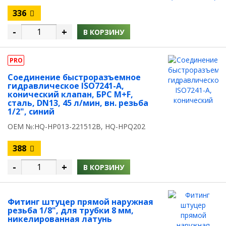
336
-
+
В КОРЗИНУ
PRO
Соединение быстроразъемное
гидравлическое ISO7241-A,
конический клапан, БРС M+F,
сталь, DN13, 45 л/мин, вн. резьба
1/2", синий
OEM №:HQ-HP013-221512B, HQ-HPQ202
388
-
+
В КОРЗИНУ
Фитинг штуцер прямой наружная
резьба 1/8", для трубки 8 мм,
никелированная латунь