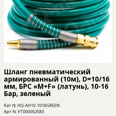
Шланг пневматический
армированный (10м), D=10/16
мм, БРС «M+F» (латунь), 10-16
Бар, зеленый
Кат N: HQ-AH10-1016GREEN
Арт N: УТ000002583