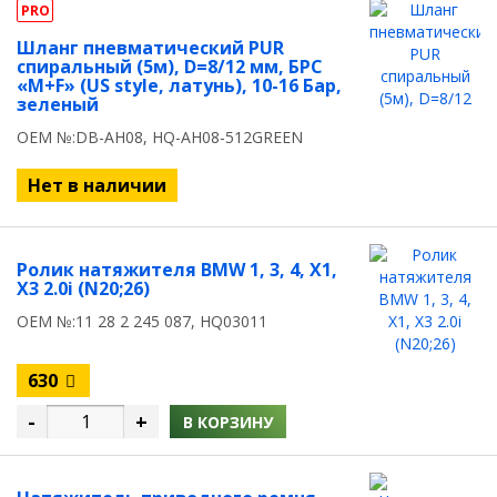
PRO
Шланг пневматический PUR
спиральный (5м), D=8/12 мм, БРС
«M+F» (US style, латунь), 10-16 Бар,
зеленый
OEM №:DB-AH08, HQ-AH08-512GREEN
Нет в наличии
Ролик натяжителя BMW 1, 3, 4, X1,
X3 2.0i (N20;26)
OEM №:11 28 2 245 087, HQ03011
630
-
+
В КОРЗИНУ