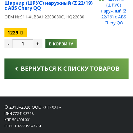
Шарнир (ШРУС) наружный (Z 22/19)
с ABS Chery QQ
OEM №:S11-XLB3AH2203030C, HQ22030
1229
-
+
В КОРЗИНУ
ВЕРНУТЬСЯ К СПИСКУ ТОВАРОВ
© 2013–2026 ООО «ЛТ-ХХ1»
ИНН 7724198728
КПП 504001001
ОГРН 1027739147281