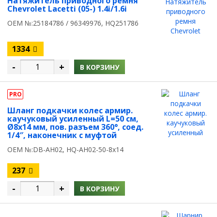
Натяжитель приводного ремня
Chevrolet Lacetti (05-) 1.4i/1.6i
OEM №:25184786 / 96349976, HQ251786
1334
-
+
В КОРЗИНУ
PRO
Шланг подкачки колес армир.
каучуковый усиленный L=50 см,
Ø8x14 мм, пов. разъем 360°, соед.
1/4″, наконечник с муфтой
OEM №:DB-AH02, HQ-AH02-50-8x14
237
-
+
В КОРЗИНУ