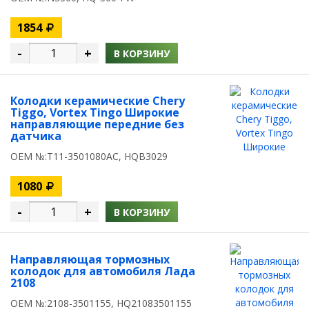
1854
-
+
В КОРЗИНУ
Колодки керамические Chery
Tiggo, Vortex Tingo Широкие
направляющие передние без
датчика
OEM №:T11-3501080AC, HQB3029
1080
-
+
В КОРЗИНУ
Направляющая тормозных
колодок для автомобиля Лада
2108
OEM №:2108-3501155, HQ21083501155