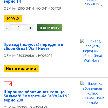
зерно 14
OEM №:NS05-3414, HQ-3414-05TCR
1999
-
+
В КОРЗИНУ
Привод (полуось) передняя в
сборе Great Wall Hover
OEM №:2303390K01, HQ23091
Нет в наличии
PRO
Шарошка абразивная кольцо
50.8мм/6.3мм/резьба 3/8’’х24UNF,
зерно 230
OEM №:NS300, HQ-300-FW