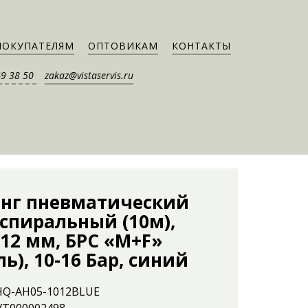
ПОКУПАТЕЛЯМ
ОПТОВИКАМ
КОНТАКТЫ
49 38 50
zakaz@vistaservis.ru
нг пневматический
спиральный (10м),
12 мм, БРС «M+F»
ль), 10-16 Бар, синий
 HQ-AH05-1012BLUE