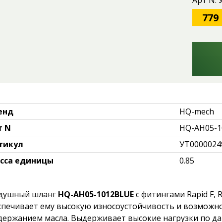
Арт N:
779
енд
HQ-mech
т N
HQ-AH05-1
тикул
УТ0000024
сса единицы
0.85
душный шланг
HQ-AH05-1012BLUE
с фитингами Rapid F, 
спечивает ему высокую износоустойчивость и возможн
одержанием масла. Выдерживает высокие нагрузки по да