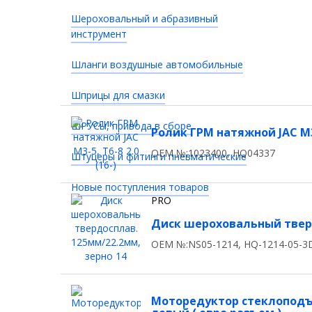
Шероховальный и абразивный
инструмент
Шланги воздушные автомобильные
Шприцы для смазки
ШРУСы, привода в сборе
Ролик ГРМ натяжной JAC M3-5
OEM №:1023400, HQ04337
Штуцеры и фитинги пневматические
Новые поступления товаров
PRO
Диск шероховальный тверд
OEM №:NS05-1214, HQ-1214-05-3
Моторедуктор стеклоподъ