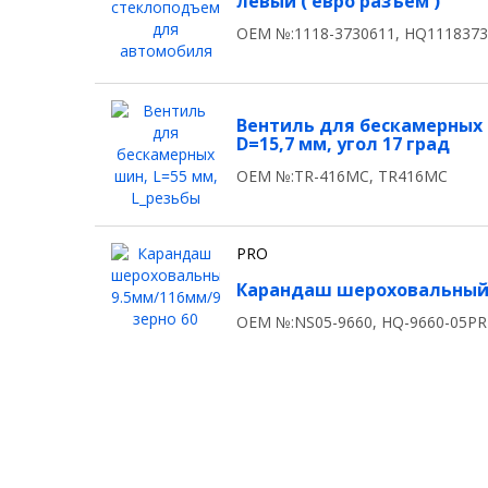
левый ( евро разъем )
OEM №:1118-3730611, HQ111837
Вентиль для бескамерных ш
D=15,7 мм, угол 17 град
OEM №:TR-416MC, TR416MC
PRO
Карандаш шероховальный 9
OEM №:NS05-9660, HQ-9660-05P