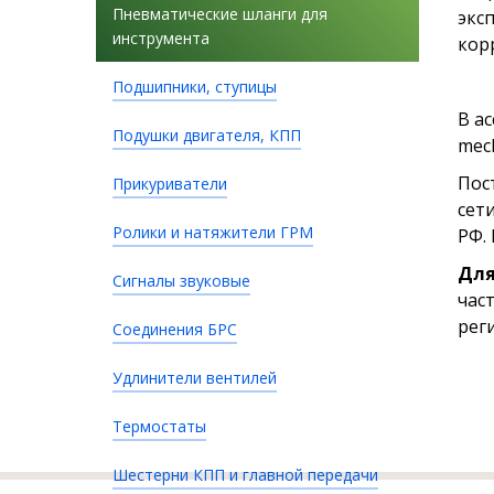
Пневматические шланги для
экс
инструмента
кор
Подшипники, ступицы
В а
Подушки двигателя, КПП
mec
Пос
Прикуриватели
сет
Ролики и натяжители ГРМ
РФ. 
Для
Сигналы звуковые
час
рег
Соединения БРС
Удлинители вентилей
Термостаты
Шестерни КПП и главной передачи