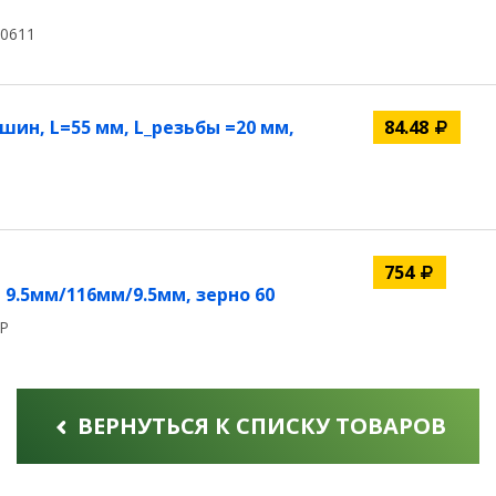
30611
ин, L=55 мм, L_резьбы =20 мм,
84.48
754
.5мм/116мм/9.5мм, зерно 60
RP
ВЕРНУТЬСЯ К СПИСКУ ТОВАРОВ