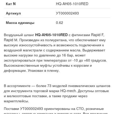
Кат N
HQ-AH05-1010RED
Артикул
УТ000002493
Масса единицы
0.62
Воздушный шланг
HQ-AH05-1010RED
с фитингами Rapid F,
Rapid М. Произведен из полиуретана, что обеспечивает ему
высокую износоустойчивость и возможность подключения к
воздушной магистрали с содержанием масла. Выдерживает
высокие нагрузки по давлению до 16 бар, может
эксплуатироваться при температурах от -10 до +60 градусов.
Высококачественные муфты устойчивы к коррозии и
деформации. Упакован в пленку.
В ассортименте — более 73 моделей пневматических шлангов
для инструмента торговой марки HQ-mech. Доступны оптовые
и мелкооптовые поставки, а также продажи через
маркетплейсы.
Поставки УТ000002493 ориентированы на СТО, розничные
магазины, оптовые компании и торговые сети. Вся продукция