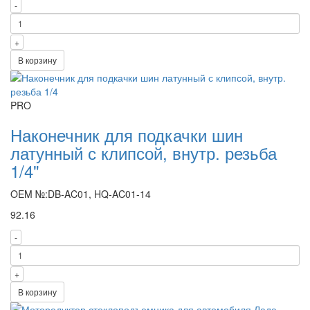
-
+
В корзину
PRO
Наконечник для подкачки шин
латунный с клипсой, внутр. резьба
1/4"
OEM №:DB-AC01, HQ-AC01-14
92.16
-
+
В корзину