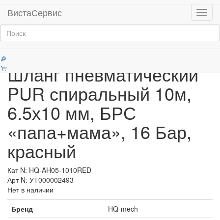
Главная
Продукция
ВистаСервис
Мен
Пневматические шланги для инструмента
Категории
Шланг пневматический
PUR спиральный 10м,
6.5х10 мм, БРС
«папа+мама», 16 Бар,
красный
Кат N: HQ-AH05-1010RED
Арт N: УТ000002493
Нет в наличии
Бренд
HQ-mech