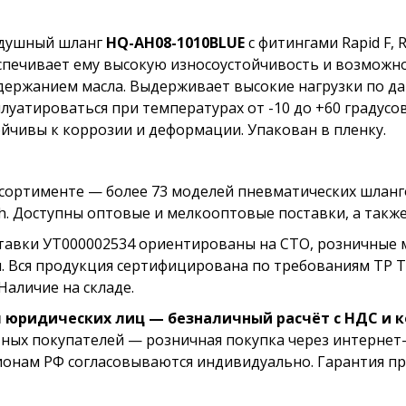
душный шланг
HQ-AH08-1010BLUE
с фитингами Rapid F, 
спечивает ему высокую износоустойчивость и возможн
одержанием масла. Выдерживает высокие нагрузки по да
плуатироваться при температурах от -10 до +60 градусо
ойчивы к коррозии и деформации. Упакован в пленку.
ссортименте — более 73 моделей пневматических шланг
h. Доступны оптовые и мелкооптовые поставки, а такж
тавки УТ000002534 ориентированы на СТО, розничные 
и. Вся продукция сертифицирована по требованиям ТР 
Наличие на складе.
 юридических лиц — безналичный расчёт с НДС и 
тных покупателей — розничная покупка через интернет-
ионам РФ согласовываются индивидуально. Гарантия пр