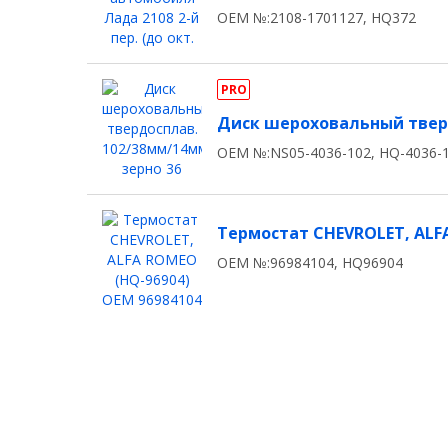
OEM №:2108-1701127, HQ372
PRO
Диск шероховальный тверд
OEM №:NS05-4036-102, HQ-4036-
Термостат CHEVROLET, ALFA
OEM №:96984104, HQ96904