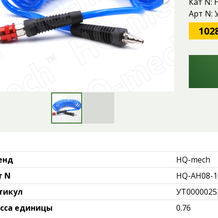
Кат N:
Арт N:
102
енд
HQ-mech
т N
HQ-AH08-1
тикул
УТ0000025
сса единицы
0.76