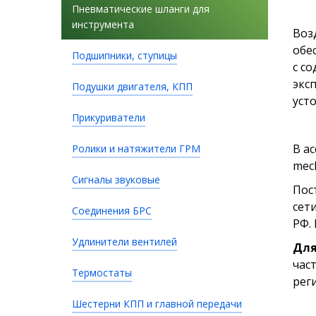
Пневматические шланги для
инструмента
Воз
обе
Подшипники, ступицы
с с
экс
Подушки двигателя, КПП
уст
Прикуриватели
В а
Ролики и натяжители ГРМ
mec
Сигналы звуковые
Пос
сет
Соединения БРС
РФ. 
Удлинители вентилей
Для
час
Термостаты
рег
Шестерни КПП и главной передачи