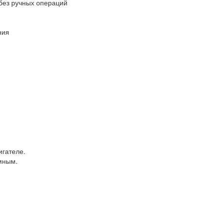
без ручных операций
ния
игателе.
мным.