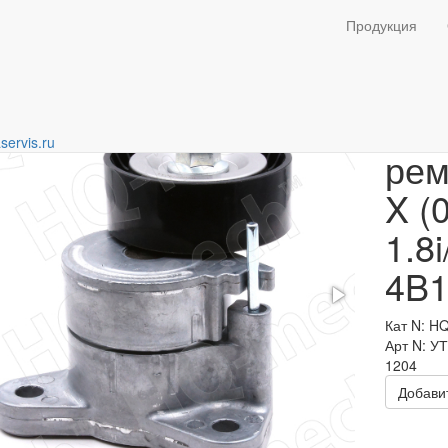
 натяжители ГРМ
Продукция
Нат
servis.ru
рем
X (
1.8i
4B1
Кат N: H
Арт N: У
1204
Добавит