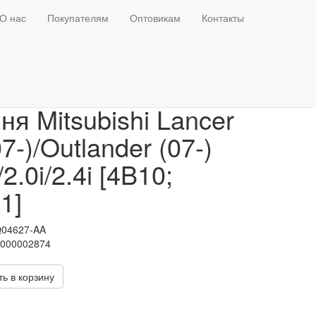
О нас
Покупателям
Оптовикам
Контакты
яжитель приводного
ня Mitsubishi Lancer
07-)/Outlander (07-)
/2.0i/2.4i [4B10;
1]
Q04627-AA
Т000002874
ь в корзину