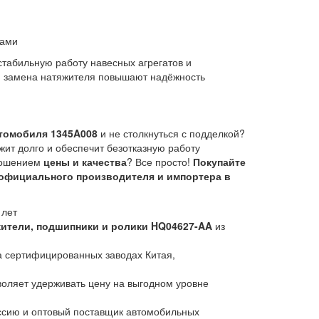
тами
абильную работу навесных агрегатов и
я замена натяжителя повышают надёжность
томобиля 1345A008
и не столкнуться с подделкой?
жит долго и обеспечит безотказную работу
тношением
цены и качества
? Все просто!
Покупайте
 официального производителя и импортера в
 лет
ители, подшипники и ролики HQ04627-AA
из
 сертифицированных заводах Китая,
воляет удерживать цену на выгодном уровне
сию и оптовый поставщик автомобильных