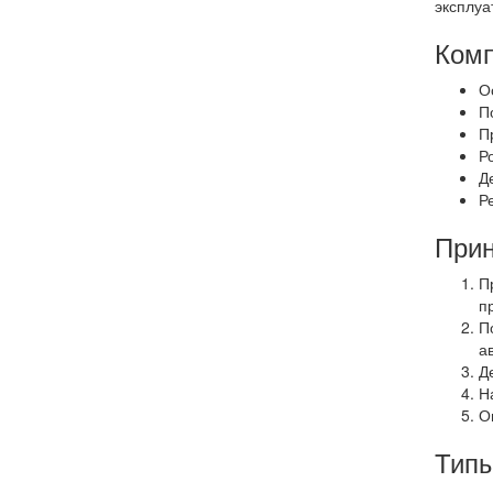
эксплуа
Комп
О
П
П
Р
Д
Р
Прин
П
п
П
а
Д
Н
О
Типы