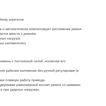
блоку агрегатов
е и автоматически компенсирует растяжение ремня
ается вместе с ремнём
ных нагрузок
ых натяжителях)
емень с постоянной силой, исключая его
яя рабочее натяжение без ручной регулировки (в
вая плавную работу привода.
ддерживая равномерный контакт ремня со шкивами.
 при ударных нагрузках.