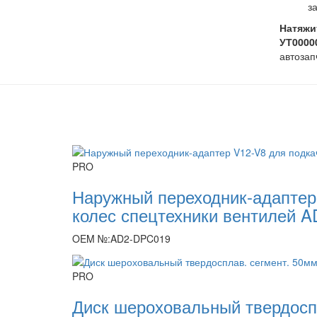
з
Натяжит
УТ0000
автозап
PRO
Наружный переходник-адаптер
колес спецтехники вентилей 
OEM №:AD2-DPC019
PRO
Диск шероховальный твердоспл