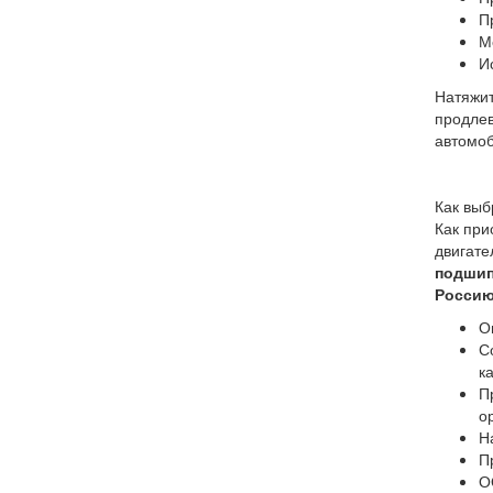
П
М
И
Натяжит
продлев
автомоб
Как вы
Как при
двигате
подшип
Россию
О
С
к
П
о
Н
П
О