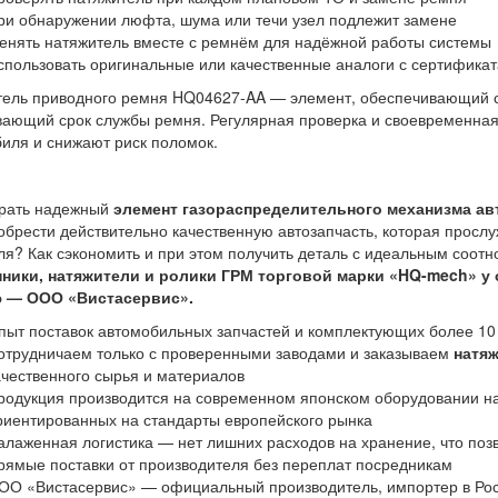
ри обнаружении люфта, шума или течи узел подлежит замене
енять натяжитель вместе с ремнём для надёжной работы системы
спользовать оригинальные или качественные аналоги с сертифика
ель приводного ремня HQ04627-AA — элемент, обеспечивающий ст
ающий срок службы ремня. Регулярная проверка и своевременна
иля и снижают риск поломок.
брать надежный
элемент газораспределительного механизма ав
обрести действительно качественную автозапчасть, которая прослу
ля? Как сэкономить и при этом получить деталь с идеальным соо
ники, натяжители и ролики ГРМ торговой марки «HQ-mech» у
 — ООО «Вистасервис».
пыт поставок автомобильных запчастей и комплектующих более 10
отрудничаем только с проверенными заводами и заказываем
натяж
ачественного сырья и материалов
родукция производится на современном японском оборудовании на
риентированных на стандарты европейского рынка
алаженная логистика — нет лишних расходов на хранение, что поз
рямые поставки от производителя без переплат посредникам
ОО «Вистасервис» — официальный производитель, импортер в Рос