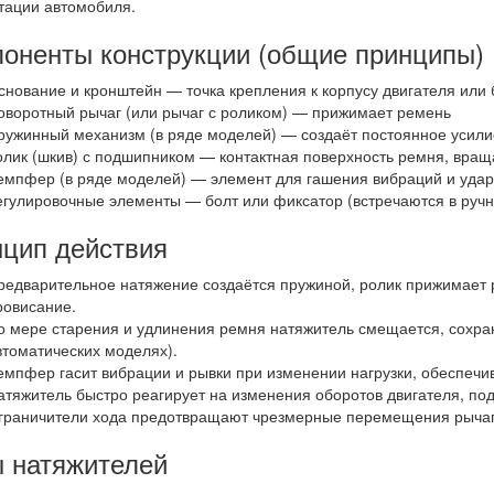
тации автомобиля.
оненты конструкции (общие принципы)
снование и кронштейн — точка крепления к корпусу двигателя или 
оворотный рычаг (или рычаг с роликом) — прижимает ремень
ружинный механизм (в ряде моделей) — создаёт постоянное усили
олик (шкив) с подшипником — контактная поверхность ремня, вращ
емпфер (в ряде моделей) — элемент для гашения вибраций и удар
егулировочные элементы — болт или фиксатор (встречаются в ручн
цип действия
редварительное натяжение создаётся пружиной, ролик прижимает р
ровисание.
о мере старения и удлинения ремня натяжитель смещается, сохран
втоматических моделях).
емпфер гасит вибрации и рывки при изменении нагрузки, обеспечи
атяжитель быстро реагирует на изменения оборотов двигателя, по
граничители хода предотвращают чрезмерные перемещения рычага
 натяжителей