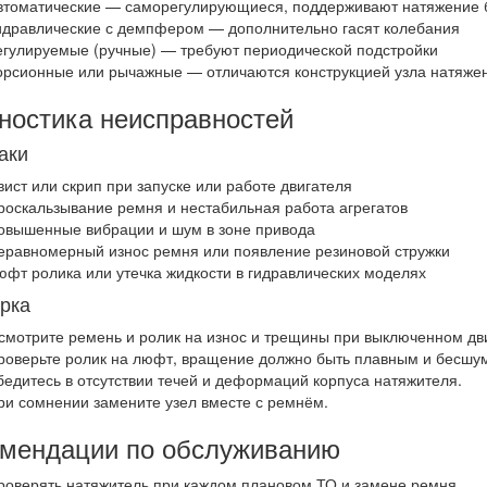
втоматические — саморегулирующиеся, поддерживают натяжение 
идравлические с демпфером — дополнительно гасят колебания
егулируемые (ручные) — требуют периодической подстройки
орсионные или рычажные — отличаются конструкцией узла натяже
ностика неисправностей
аки
вист или скрип при запуске или работе двигателя
роскальзывание ремня и нестабильная работа агрегатов
овышенные вибрации и шум в зоне привода
еравномерный износ ремня или появление резиновой стружки
юфт ролика или утечка жидкости в гидравлических моделях
рка
смотрите ремень и ролик на износ и трещины при выключенном дв
роверьте ролик на люфт, вращение должно быть плавным и бесшу
бедитесь в отсутствии течей и деформаций корпуса натяжителя.
ри сомнении замените узел вместе с ремнём.
мендации по обслуживанию
роверять натяжитель при каждом плановом ТО и замене ремня