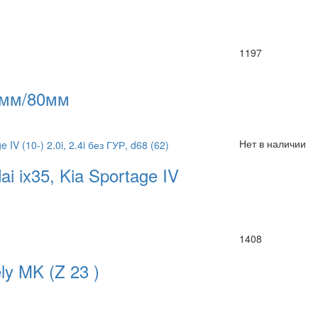
1197
0мм/80мм
Нет в наличии
 ix35, Kia Sportage IV
1408
y MK (Z 23 )