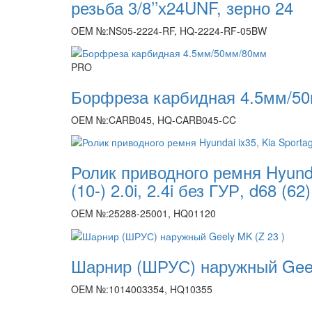
резьба 3/8’’х24UNF, зерно 24
OEM №:NS05-2224-RF, HQ-2224-RF-05BW
PRO
Борфреза карбидная 4.5мм/5
OEM №:CARB045, HQ-CARB045-CC
Ролик приводного ремня Hyundai
(10-) 2.0i, 2.4i без ГУР, d68 (62)
OEM №:25288-25001, HQ01120
Шарнир (ШРУС) наружный Geel
OEM №:1014003354, HQ10355