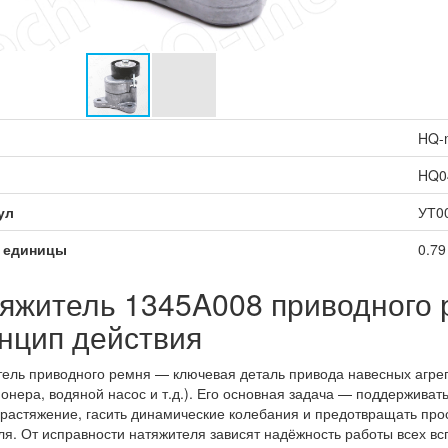
HQ-
HQ0
ул
УТ0
 единицы
0.79
яжитель 1345A008 приводного 
нцип действия
ель приводного ремня — ключевая деталь привода навесных агрега
онера, водяной насос и т.д.). Его основная задача — поддержива
 растяжение, гасить динамические колебания и предотвращать про
ля. От исправности натяжителя зависят надёжность работы всех в