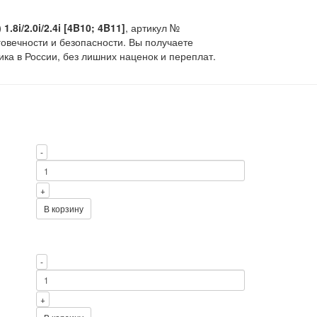
.8i/2.0i/2.4i [4B10; 4B11]
, артикул №
овечности и безопасности. Вы получаете
ка в России, без лишних наценок и переплат.
-
+
В корзину
-
+