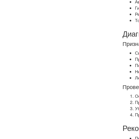
А
Г
Р
Т
Диаг
Призн
С
П
П
Н
Л
Прове
О
П
У
П
Реко
П