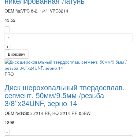
никелированная латунь
OEM №:VPC 8-2, 1/4", VPC8214
43.52
-
+
В корзину
PRO
Диск шероховальный твердосплав.
сегмент. 50мм/9.5мм /резьба
3/8’’х24UNF, зерно 14
OEM №:NS05-2214-RF, HQ-2214-RF-05BW
1896
-