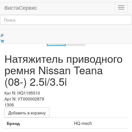
Главная
Продукция
Ролики и натяжители ГРМ
ВистаСервис
Мен
Категории
Натяжитель приводного
ремня Nissan Teana
(08-) 2.5i/3.5i
Кат N: HQ1195510
Арт N: УТ000002879
1306
Добавить в корзину
Бренд
HQ-mech