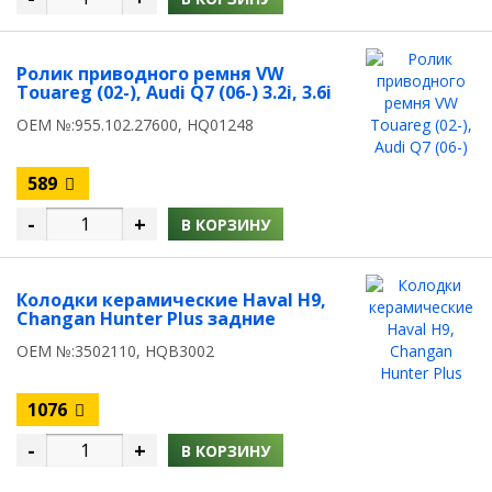
Ролик приводного ремня VW
Touareg (02-), Audi Q7 (06-) 3.2i, 3.6i
OEM №:955.102.27600, HQ01248
589
-
+
В КОРЗИНУ
Колодки керамические Haval H9,
Changan Hunter Plus задние
OEM №:3502110, HQB3002
1076
-
+
В КОРЗИНУ