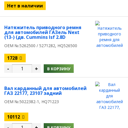
Нет в наличии
Натяжитель приводного ремня
для автомобилей ГАЗель Next
(13-) (дв. Cummins Isf 2.8D
OEM №:5262500 / 5271282, HQ526500
1728
-
+
В КОРЗИНУ
Вал карданный для автомобилей
ГАЗ 22177, 23107 задний
OEM №:5022382-1, HQ71223
10112
-
+
В КОРЗИНУ