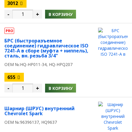
3012
-
+
В КОРЗИНУ
PRO
БРС (быстроразъемное
соединение) гидравлическое ISO
7241-A в сборе (муфта + ниппель),
сталь, вн. резьба 3/4"
OEM №:HQ-HP011-34, HQ-HPQ207
655
-
+
В КОРЗИНУ
Шарнир (ШРУС) внутренний
Chevrolet Spark
OEM №:96396137, HQ9637