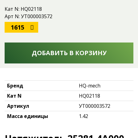
Кат N: HQ02118
Арт N: УТ000003572
1615
ДОБАВИТЬ В КОРЗИНУ
Бренд
HQ-mech
Кат N
HQ02118
Артикул
УТ000003572
Масса единицы
1.42