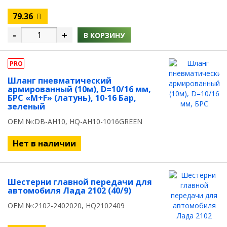
79.36
-
+
В КОРЗИНУ
PRO
Шланг пневматический
армированный (10м), D=10/16 мм,
БРС «M+F» (латунь), 10-16 Бар,
зеленый
OEM №:DB-AH10, HQ-AH10-1016GREEN
Нет в наличии
Шестерни главной передачи для
автомобиля Лада 2102 (40/9)
OEM №:2102-2402020, HQ2102409