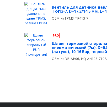
Вентиль для датчика давл
TR413-7, D=17.3/14.5 мм, L=
OEM №:TPMS-TR413-7
PRO
Шланг тормозной спираль
пневматический (7м), D=6,5
(латунь), 10-16 Бар, черн
OEM №:DB-AH06, HQ-AH103-710