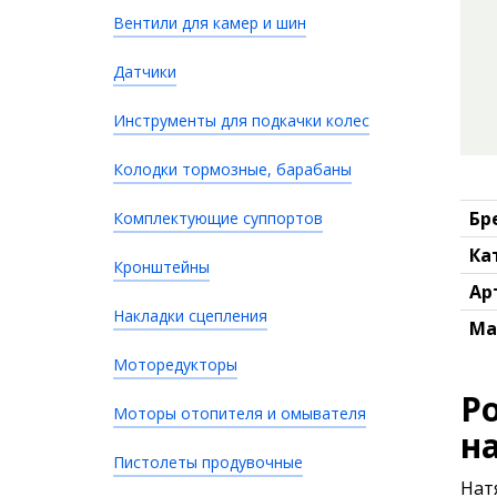
Вентили для камер и шин
Датчики
Инструменты для подкачки колес
Колодки тормозные, барабаны
Бр
Комплектующие суппортов
Ка
Кронштейны
Ар
Накладки сцепления
Ма
Моторедукторы
Р
Моторы отопителя и омывателя
н
Пистолеты продувочные
Нат