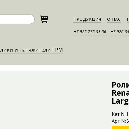
ПРОДУКЦИЯ
О НАС
+7 925 775 33 56
+7 926 8
лики и натяжители ГРМ
Рол
Rena
Larg
Кат N:
Арт N: