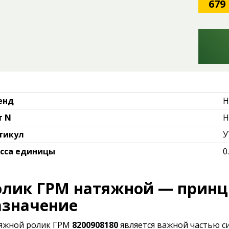
679
енд
H
т N
H
тикул
У
сса единицы
0
олик ГРМ натяжной — принц
азначение
яжной ролик ГРМ
8200908180
является важной частью с