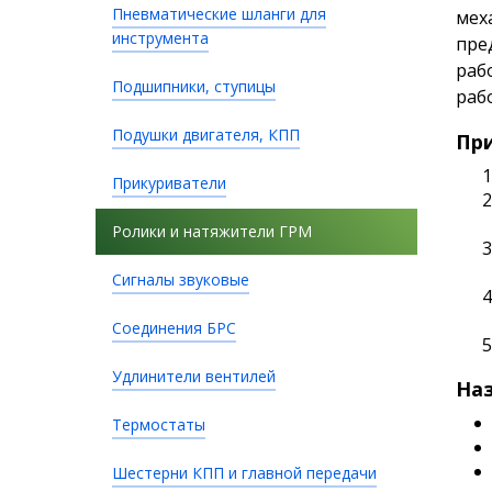
Пневматические шланги для
мех
инструмента
пре
раб
Подшипники, ступицы
раб
Подушки двигателя, КПП
Пр
Прикуриватели
Ролики и натяжители ГРМ
Сигналы звуковые
Соединения БРС
Удлинители вентилей
Наз
Термостаты
Шестерни КПП и главной передачи