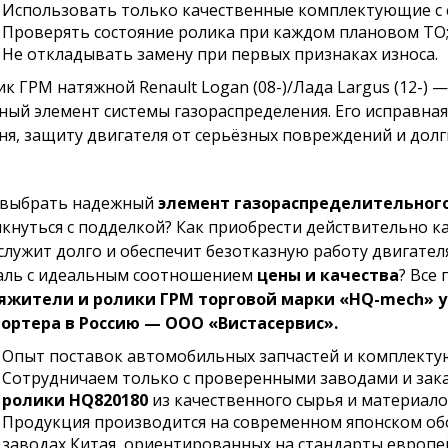
Использовать только качественные комплектующие с 
Проверять состояние ролика при каждом плановом ТО
Не откладывать замену при первых признаках износа.
ик ГРМ натяжной Renault Logan (08-)/Лада Largus (12-) 
ный элемент системы газораспределения. Его исправная
ня, защиту двигателя от серьёзных повреждений и долг
 выбрать надежный
элемент газораспределительного
лкнуться с подделкой? Как приобрести действительно к
служит долго и обеспечит безотказную работу двигател
аль с идеальным соотношением
цены и качества
? Все 
яжители и ролики ГРМ торговой марки «HQ-mech» 
ортера в Россию — ООО «Вистасервис».
Опыт поставок автомобильных запчастей и комплекту
Сотрудничаем только с проверенными заводами и за
ролики HQ820180
из качественного сырья и материал
Продукция производится на современном японском о
заводах Китая, ориентированных на стандарты европе