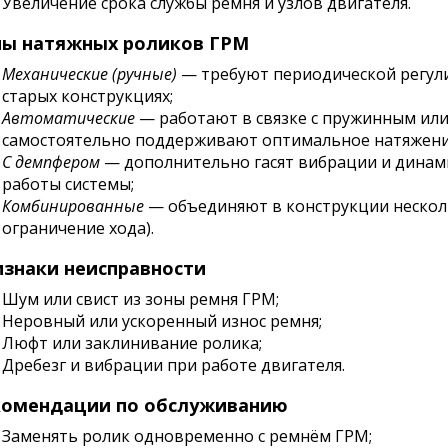
Увеличение срока службы ремня и узлов двигателя.
пы натяжных роликов ГРМ
Механические (ручные)
— требуют периодической регули
старых конструкциях;
Автоматические
— работают в связке с пружинным или
самостоятельно поддерживают оптимальное натяжени
С демпфером
— дополнительно гасят вибрации и динами
работы системы;
Комбинированные
— объединяют в конструкции нескол
ограничение хода).
знаки неисправности
Шум или свист из зоны ремня ГРМ;
Неровный или ускоренный износ ремня;
Люфт или заклинивание ролика;
Дребезг и вибрации при работе двигателя.
комендации по обслуживанию
Заменять ролик одновременно с ремнём ГРМ;