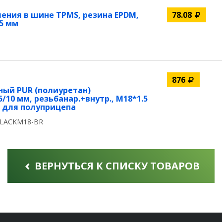
ения в шине TPMS, резина EPDM,
78.08
45 мм
876
ный PUR (полиуретан)
/10 мм, резьбанар.+внутр., M18*1.5
ый для полуприцепа
BLACKM18-BR
ВЕРНУТЬСЯ К СПИСКУ ТОВАРОВ