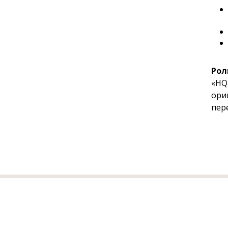
Рол
«HQ
ори
пер