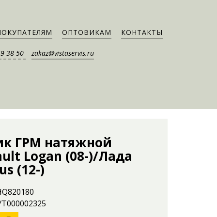
ПОКУПАТЕЛЯМ
ОПТОВИКАМ
КОНТАКТЫ
49 38 50
zakaz@vistaservis.ru
ик ГРМ натяжной
ult Logan (08-)/Лада
us (12-)
 HQ820180
 УТ000002325