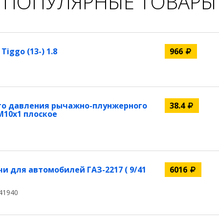
ПОПУЛЯРНЫЕ ТОВАРЫ
iggo (13-) 1.8
966
го давления рычажно-плунжерного
38.4
М10x1 плоское
и для автомобилей ГАЗ-2217 ( 9/41
6016
41940