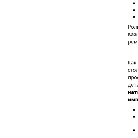
Рол
важ
рем
Как
сто
про
дет
нат
имп