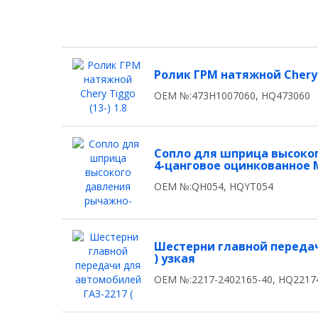
Ролик ГРМ натяжной Chery T
OEM №:473H1007060, HQ473060
Сопло для шприца высоко
4-цанговое оцинкованное 
OEM №:QH054, HQYT054
Шестерни главной передач
) узкая
OEM №:2217-2402165-40, HQ2217