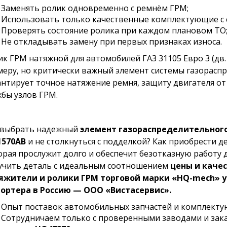
Заменять ролик одновременно с ремнём ГРМ;
Использовать только качественные комплектующие с 
Проверять состояние ролика при каждом плановом ТО
Не откладывать замену при первых признаках износа.
ик ГРМ натяжной для автомобилей ГАЗ 31105 Евро 3 (дв.
меру, но критически важный элемент системы газораспр
антирует точное натяжение ремня, защиту двигателя от
жбы узлов ГРМ.
 выбрать надежный
элемент газораспределительного
1570AB
и не столкнуться с подделкой? Как приобрести 
орая прослужит долго и обеспечит безотказную работу 
учить деталь с идеальным соотношением
цены и каче
яжители и ролики ГРМ торговой марки «HQ-mech» 
ортера в Россию — ООО «Вистасервис».
Опыт поставок автомобильных запчастей и комплекту
Сотрудничаем только с проверенными заводами и за