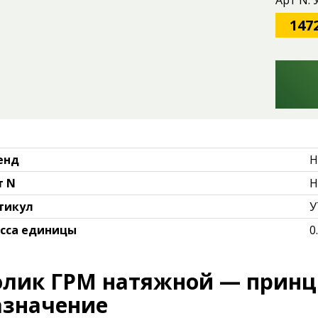
Арт N:
147
енд
H
т N
H
тикул
У
сса единицы
0
олик ГРМ натяжной — принц
азначение