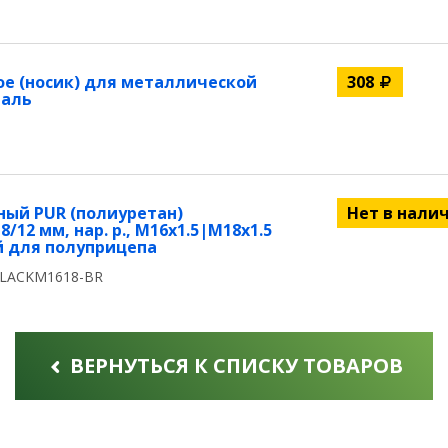
ое (носик) для металлической
308
таль
ный PUR (полиуретан)
Нет в нали
/12 мм, нар. р., M16x1.5|M18x1.5
ый для полуприцепа
BLACKM1618-BR
ВЕРНУТЬСЯ К СПИСКУ ТОВАРОВ