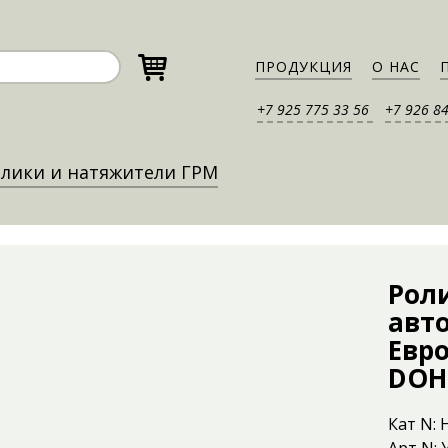
ПРОДУКЦИЯ
О НАС
+7 925 775 33 56
+7 926 8
лики и натяжители ГРМ
Рол
авт
Евро
DOH
Кат N: