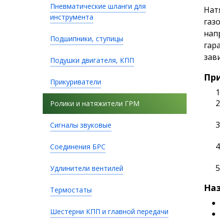
Пневматические шланги для
Нат
инструмента
газ
нап
Подшипники, ступицы
гар
зав
Подушки двигателя, КПП
Пр
Прикуриватели
Ролики и натяжители ГРМ
Сигналы звуковые
Соединения БРС
Удлинители вентилей
Наз
Термостаты
Шестерни КПП и главной передачи