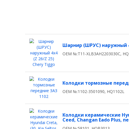
Шарнир (ШРУС) наружный 4x
OEM №:T11-XLB3AH2203030C, HQ
Колодки тормозные перед
OEM №:1102-3501090, HQ1102L
Колодки керамические Hyunda
Ceed, Changan Eado Plus, п
OEM №:58101, HQB3013