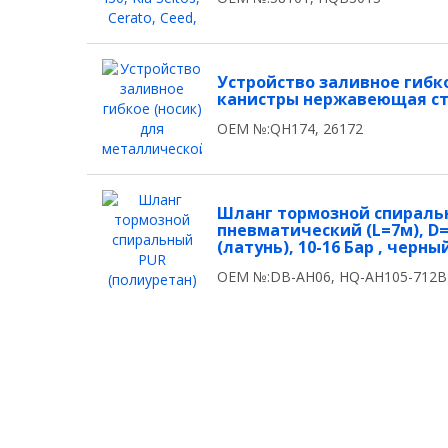
Устройство заливное гибк
канистры нержавеющая с
OEM №:QH174, 26172
Шланг тормозной спираль
пневматический (L=7м), D=8
(латунь), 10-16 Бар , черн
OEM №:DB-AH06, HQ-AH105-712