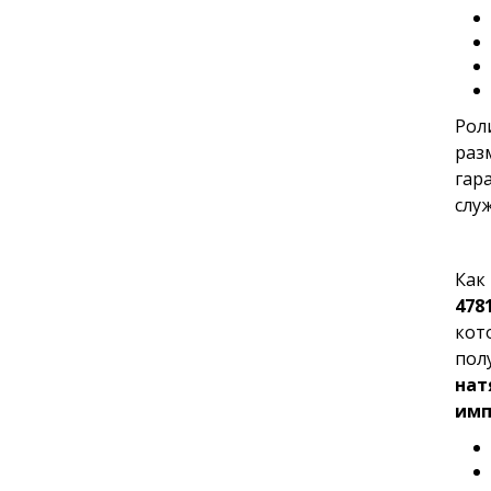
Рол
раз
гар
слу
Как
478
кот
пол
нат
имп