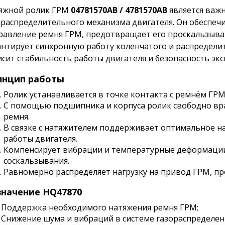
яжной ролик ГРМ
04781570AB / 4781570AB
является важ
ораспределительного механизма двигателя. Он обеспеч
равление ремня ГРМ, предотвращает его проскальзыва
антирует синхронную работу коленчатого и распредели
исит стабильность работы двигателя и безопасность эк
инцип работы
Ролик устанавливается в точке контакта с ремнём ГРМ
С помощью подшипника и корпуса ролик свободно вра
ремня.
В связке с натяжителем поддерживает оптимальное н
работы двигателя.
Компенсирует вибрации и температурные деформации
соскальзывания.
Равномерно распределяет нагрузку на привод ГРМ, про
начение HQ47870
Поддержка необходимого натяжения ремня ГРМ;
Снижение шума и вибраций в системе газораспределен