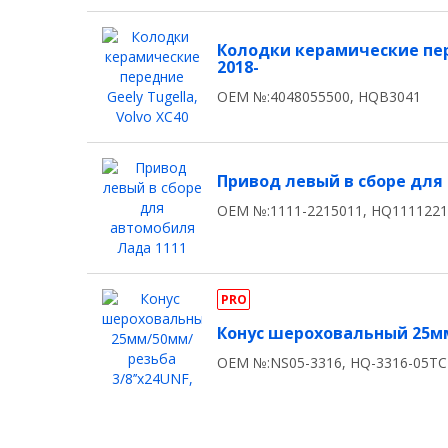
Колодки керамические пере
2018-
OEM №:4048055500, HQB3041
Привод левый в сборе для
OEM №:1111-2215011, HQ111122
PRO
Конус шероховальный 25мм/
OEM №:NS05-3316, HQ-3316-05T