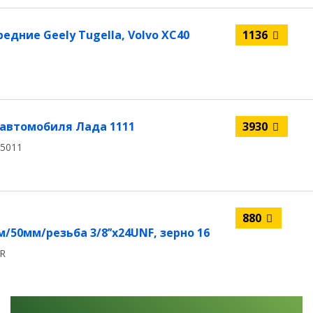
дние Geely Tugella, Volvo XC40
1136
 автомобиля Лада 1111
3930
15011
880
50мм/резьба 3/8’’х24UNF, зерно 16
CR