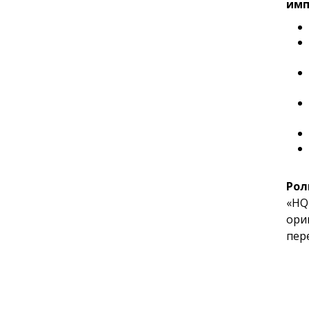
имп
Роли
«HQ
ори
пер