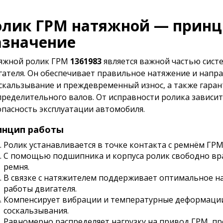
олик ГРМ натяжной — принц
азначение
яжной ролик ГРМ
1361983
является важной частью сист
гателя. Он обеспечивает правильное натяжение и напр
скальзывание и преждевременный износ, а также гаран
пределительного валов. От исправности ролика зависит
опасность эксплуатации автомобиля.
инцип работы
Ролик устанавливается в точке контакта с ремнём ГРМ
С помощью подшипника и корпуса ролик свободно вра
ремня.
В связке с натяжителем поддерживает оптимальное н
работы двигателя.
Компенсирует вибрации и температурные деформации
соскальзывания.
Равномерно распределяет нагрузку на привод ГРМ, про