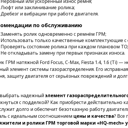
Неровный или ускоренный износ ремня;
Люфт или заклинивание ролика;
Дребезг и вибрации при работе двигателя.
комендации по обслуживанию
Заменять ролик одновременно с ремнём ГРМ;
Использовать только качественные комплектующие с 
Проверять состояние ролика при каждом плановом ТО
Не откладывать замену при первых признаках износа.
к ГРМ натяжной Ford Focus, C-Max, Fiesta 1.4, 1.6 (Ti) 
ный элемент системы газораспределения. Его исправная
ня, защиту двигателя от серьёзных повреждений и долг
 выбрать надежный
элемент газораспределительного
лкнуться с подделкой? Как приобрести действительно к
служит долго и обеспечит безотказную работу двигател
аль с идеальным соотношением
цены и качества
? Все 
яжители и ролики ГРМ торговой марки «HQ-mech» 