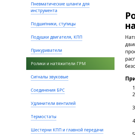
Пневматические шланги для
инструмента
Р
н
Подшипники, ступицы
Нат
Подушки двигателя, КПП
дви
Прикуриватели
про
рас
Ролики и натяжители ГРМ
без
Сигналы звуковые
Пр
Соединения БРС
Удлинители вентилей
Термостаты
Шестерни КПП и главной передачи