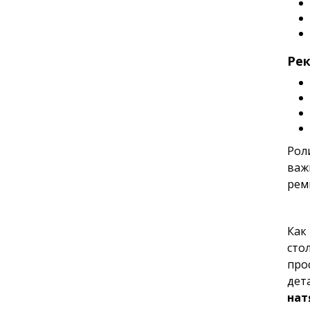
Ре
Роли
важ
рем
Как
сто
про
дет
нат