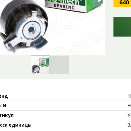
640
енд
H
т N
H
тикул
У
сса единицы
0