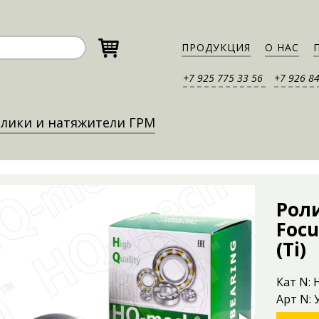
ПРОДУКЦИЯ
О НАС
+7 925 775 33 56
+7 926 8
лики и натяжители ГРМ
Рол
Focu
(Ti)
Кат N:
Арт N: