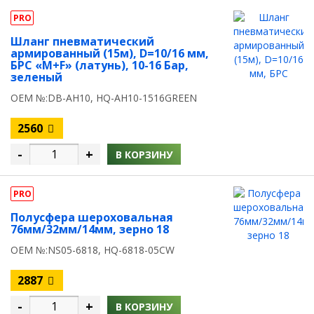
PRO
Шланг пневматический
армированный (15м), D=10/16 мм,
БРС «M+F» (латунь), 10-16 Бар,
зеленый
OEM №:DB-AH10, HQ-AH10-1516GREEN
2560
-
+
В КОРЗИНУ
PRO
Полусфера шероховальная
76мм/32мм/14мм, зерно 18
OEM №:NS05-6818, HQ-6818-05CW
2887
-
+
В КОРЗИНУ