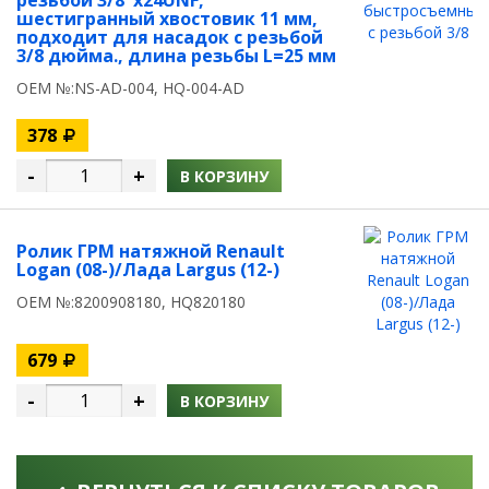
резьбой 3/8"х24UNF,
шестигранный хвостовик 11 мм,
подходит для насадок с резьбой
3/8 дюйма., длина резьбы L=25 мм
OEM №:NS-AD-004, HQ-004-AD
378
-
+
В КОРЗИНУ
Ролик ГРМ натяжной Renault
Logan (08-)/Лада Largus (12-)
OEM №:8200908180, HQ820180
679
-
+
В КОРЗИНУ