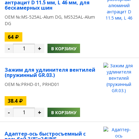
антрацит D 11.5 мм, L 46 мм, для
бескамерных шин
OEM №:MS-525AL-Alum DG, MS525AL-Alum
DG
64
-
+
В КОРЗИНУ
Зажим для удлинителя вентилей
(пружинный GR.03.)
OEM №:PRHD-01, PRHD01
38.4
-
+
В КОРЗИНУ
Адаптер-ось быстросъемный с