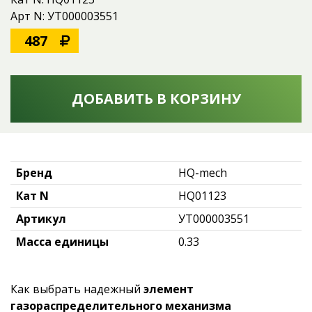
Арт N: УТ000003551
487
ДОБАВИТЬ В КОРЗИНУ
Бренд
HQ-mech
Кат N
HQ01123
Артикул
УТ000003551
Масса единицы
0.33
Как выбрать надежный
элемент
газораспределительного механизма