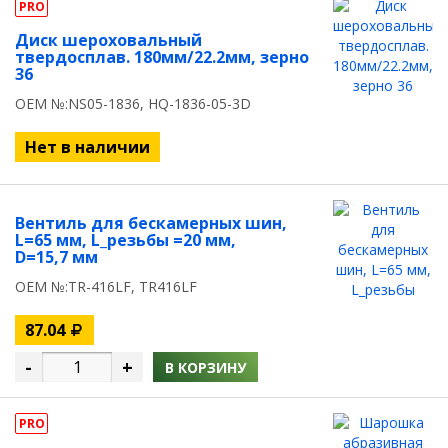
PRO
Диск шероховальный
твердосплав. 180мм/22.2мм, зерно
36
OEM №:NS05-1836, HQ-1836-05-3D
Нет в наличии
Вентиль для бескамерных шин,
L=65 мм, L_резьбы =20 мм,
D=15,7 мм
OEM №:TR-416LF, TR416LF
87.04
-
+
В КОРЗИНУ
PRO