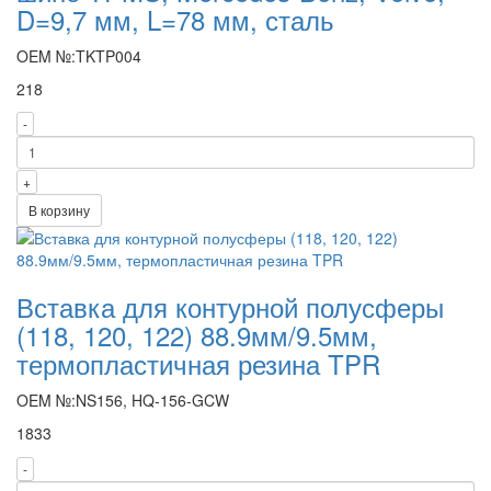
D=9,7 мм, L=78 мм, сталь
OEM №:TKTP004
218
-
+
В корзину
Вставка для контурной полусферы
(118, 120, 122) 88.9мм/9.5мм,
термопластичная резина TPR
OEM №:NS156, HQ-156-GCW
1833
-