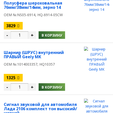
Полусфера шероховальная
76мм/38мм/14мм, зерно 14
OEM №:NS05-6914, HQ-6914-05CW
3829
-
+
В КОРЗИНУ
Шарнир (ШРУС) внутренний
ПРАВЫЙ Geely MK
OEM №:1014003357, HQ10357
1325
-
+
В КОРЗИНУ
Сигнал звуковой для автомобиля
Лада 2106 комплект тон высокий/