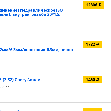
12806
динение) гидравлическое ISO
ель), внутрен. резьба 20*1.5,
1782
2мм/6.3мм/хвостовик 6.3мм, зерно
(Z 32) Chery Amulet
1460
22055