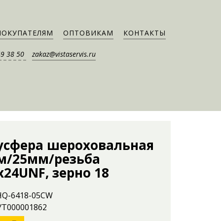
ПОКУПАТЕЛЯМ
ОПТОВИКАМ
КОНТАКТЫ
49 38 50
zakaz@vistaservis.ru
усфера шероховальная
м/25мм/резьба
’х24UNF, зерно 18
 HQ-6418-05CW
 УТ000001862