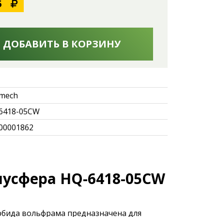
5
ДОБАВИТЬ В КОРЗИНУ
mech
6418-05CW
00001862
лусфера HQ-6418-05CW
рбида вольфрама предназначена для