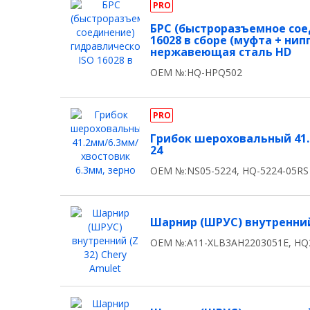
PRO
БРС (быстроразъемное сое
16028 в сборе (муфта + нипп
нержавеющая сталь HD
OEM №:HQ-HPQ502
PRO
Грибок шероховальный 41.
24
OEM №:NS05-5224, HQ-5224-05RS
Шарнир (ШРУС) внутренний 
OEM №:A11-XLB3AH2203051E, HQ