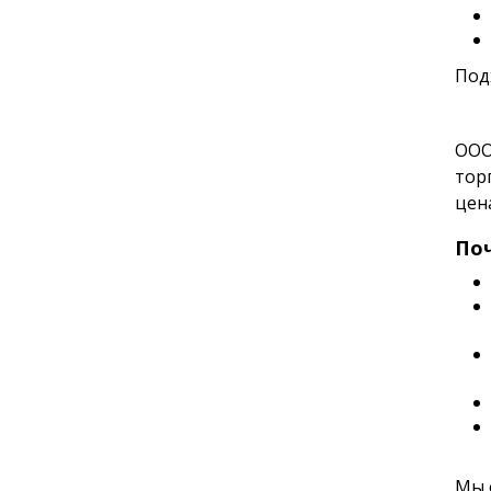
Под
ООО
тор
цен
По
Мы 