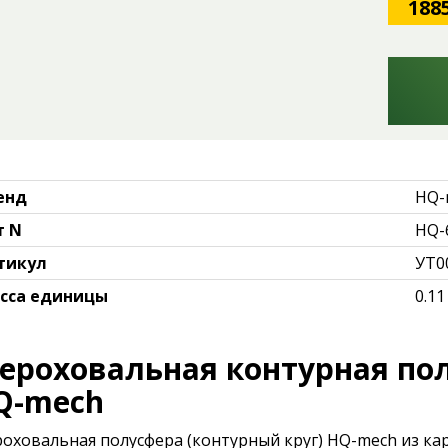
188
енд
HQ-
т N
HQ-
тикул
УТ0
сса единицы
0.11
ероховальная контурная по
Q-mech
оховальная полусфера (контурный круг) HQ-mech из ка