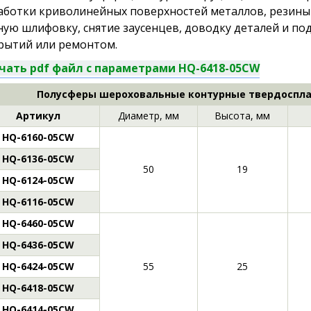
аботки криволинейных поверхностей металлов, резины
ную шлифовку, снятие заусенцев, доводку деталей и по
рытий или ремонтом.
чать pdf файл с параметрами HQ-6418-05CW
Полусферы шероховальные контурные твердоспла
Артикул
Диаметр, мм
Высота, мм
HQ-6160-05CW
HQ-6136-05CW
50
19
HQ-6124-05CW
HQ-6116-05CW
HQ-6460-05CW
HQ-6436-05CW
HQ-6424-05CW
55
25
HQ-6418-05CW
HQ-6414-05CW