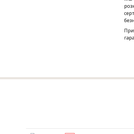
роз
сер
без
При
гар