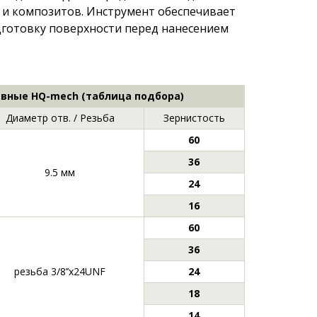
 и композитов. Инструмент обеспечивает
дготовку поверхности перед нанесением
вные HQ-mech (таблица подбора)
Диаметр отв. / Резьба
Зернистость
60
36
9.5 мм
24
16
60
36
резьба 3/8’’х24UNF
24
18
14