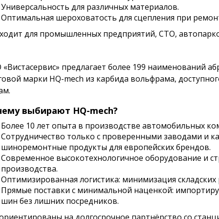
Универсальность для различных материалов.
Оптимальная шероховатость для сцепления при ремон
ходит для промышленных предприятий, СТО, автопарков
 «Вистасервис» предлагает более 199 наименований а
говой марки HQ-mech из карбида вольфрама, доступно
ам.
чему выбирают HQ-mech?
Более 10 лет опыта в производстве автомобильных к
Сотрудничество только с проверенными заводами и к
шиноремонтные продукты для европейских брендов.
Современное высокотехнологичное оборудование и стр
производства.
Оптимизированная логистика: минимизация складских 
Прямые поставки с минимальной наценкой: импортиру
шин без лишних посредников.
ориентированы на долгосрочное партнёрство со станци